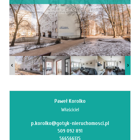
Mi
M
Paweł Korolko
Właściciel
p.korolko@gotyk-nieruchomosci.pl
O
509 092 891
566566135