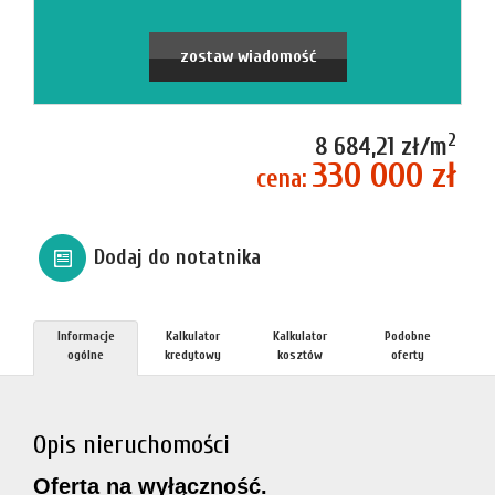
firmie
Blog
zostaw wiadomość
Zgłosze
2
8 684,21 zł/m
330 000 zł
cena:
Kupn
Dodaj do notatnika
Sprzed
Informacje
Kalkulator
Kalkulator
Podobne
Aktualno
ogólne
kredytowy
kosztów
oferty
Kontakt
Opis nieruchomości
Oferta na wyłączność.