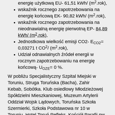
2
energię użytkową EU- 61,51 kWh/ (m
.rok),
wskaźnik rocznego zapotrzebowania na
2
energię końcową EK- 90,82 kWh/ (m
.rok),
wskaźnik rocznego zapotrzebowania na
nieodnawialną energię pierwotną EP-
84,89
2
kWh/ (m
.rok)
,
Jednostkowa wielkość emisji CO2- E
=
CO2
2
2
0,03271 t CO
/ (m
.rok),
Udział odnawialnych źródeł energii w
rocznym zapotrzebowaniu na energię
końcową- U
= 0 %.
OZE
W pobliżu Specjalistyczny Szpital Miejski w
Toruniu, Struga Toruńska (Bacha), Zahir
Kebab, Sobótka. Klub osiedlowy Młodzieżowej
Spółdzielni Mieszkaniowej, Muzeum Artylerii
Oddział Wojsk Lądowych, Toruńska Szkoła
Szermierki, Szkoła Podstawowa nr 10 w
Toruniu, Hotel Toruń Refleks, Kościół Parafii pw.