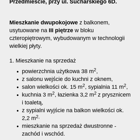
Przedmieście, przy ul. Sucharskiego 6D.
Mieszkanie dwupokojowe
z balkonem,
usytuowane na
III piętrze
w bloku
czteropiętrowym, wybudowanym w technologii
wielkiej płyty.
1. Mieszkanie na sprzedaż
2
powierzchnia użytkowa 38 m
,
z salonu wejście do kuchni z oknem,
2
2
salon wielkości ok. 15 m
, sypialnia 11 m
,
2
2
kuchnia 3 m
, łazienka 3,2 m
z prysznicem
i toaletą,
z sypialni wyjście na balkon wielkości ok.
2,
2,2 m
mieszkanie na sprzedaż dwustronne -
zachód i wschód.