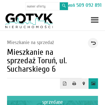
Masz pytania? Zadzwoń
509 092 891
Skup
Mieszkanie na sprzedaż
mieszka
Mieszkanie na
Oferty
sprzedaż Toruń, ul.
Toruń
Sucharskiego 6
Kamien
sprzedane