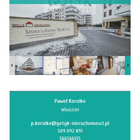
Mi
M
Paweł Korolko
Właściciel
p.korolko@gotyk-nieruchomosci.pl
O
509 092 891
566566135