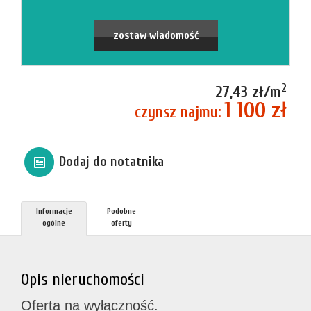
firmie
Blog
zostaw wiadomość
Zgłosze
2
27,43 zł/m
1 100 zł
czynsz najmu:
Kupn
Dodaj do notatnika
Sprzed
Informacje
Podobne
Aktualno
ogólne
oferty
Kontakt
Opis nieruchomości
Oferta na wyłączność.