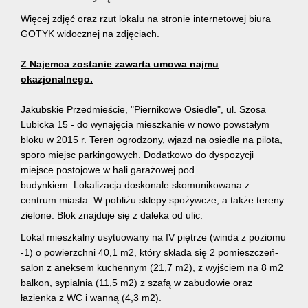
Więcej zdjęć oraz rzut lokalu na stronie internetowej biura
GOTYK widocznej na zdjęciach.
Z Najemca zostanie zawarta umowa najmu
okazjonalnego.
Jakubskie Przedmieście, "Piernikowe Osiedle", ul. Szosa
Lubicka 15 - do wynajęcia mieszkanie w nowo powstałym
bloku w 2015 r. Teren ogrodzony, wjazd na osiedle na pilota,
sporo miejsc parkingowych.
Dodatkowo do dyspozycji
miejsce postojowe w hali garażowej pod
budynkiem.
Lokalizacja doskonale skomunikowana z
centrum miasta. W pobliżu sklepy spożywcze, a także tereny
zielone. Blok znajduje się
z daleka od ulic.
Lokal mieszkalny usytuowany na IV piętrze (winda z poziomu
-1) o powierzchni 40,1 m2, który składa się 2 pomieszczeń-
salon z aneksem kuchennym (21,7 m2), z wyjściem na 8 m2
balkon, sypialnia (11,5 m2) z szafą w zabudowie oraz
łazienka z WC i wanną (4,3 m2).