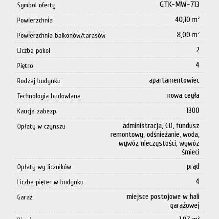
GTK-MW-713
Symbol oferty
40,10 m²
Powierzchnia
8,00 m²
Powierzchnia balkonów/tarasów
2
Liczba pokoi
4
Piętro
apartamentowiec
Rodzaj budynku
nowa cegła
Technologia budowlana
1300
Kaucja zabezp.
administracja, CO, fundusz
Opłaty w czynszu
remontowy, odśnieżanie, woda,
wywóz nieczystości, wywóz
śmieci
prąd
Opłaty wg liczników
4
Liczba pięter w budynku
miejsce postojowe w hali
Garaż
garażowej