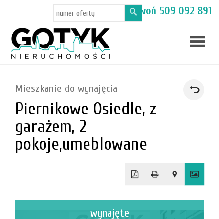
Masz pytania? Zadzwoń
509 092 891
Skup
Mieszkanie do wynajęcia
mieszka
Piernikowe Osiedle, z
Oferty
garażem, 2
Toruń
pokoje,umeblowane
Kamien
wynajęte