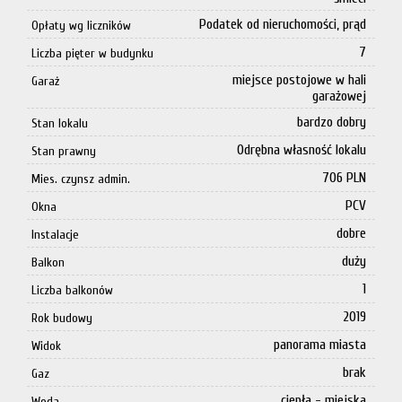
Podatek od nieruchomości, prąd
Opłaty wg liczników
7
Liczba pięter w budynku
miejsce postojowe w hali
Garaż
garażowej
bardzo dobry
Stan lokalu
Odrębna własność lokalu
Stan prawny
706 PLN
Mies. czynsz admin.
PCV
Okna
dobre
Instalacje
duży
Balkon
1
Liczba balkonów
2019
Rok budowy
panorama miasta
Widok
brak
Gaz
ciepła - miejska
Woda