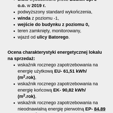
o.o.
w
2019 r.
podwyższony standard wykończenia,
winda
z poziomu -1,
wejście do budynku z poziomu 0,
teren zamknięty, monitorowany,
wjazd od
ulicy Batorego
.
Ocena charakterystyki energetycznej lokalu
na sprzedaż:
wskaźnik rocznego zapotrzebowania na
energię użytkową
EU- 61,51 kWh/
2
(m
.rok)
,
wskaźnik rocznego zapotrzebowania na
energię końcową
EK- 90,82 kWh/
2
(m
.rok)
,
wskaźnik rocznego zapotrzebowania na
nieodnawialną energię pierwotną
EP-
84,89