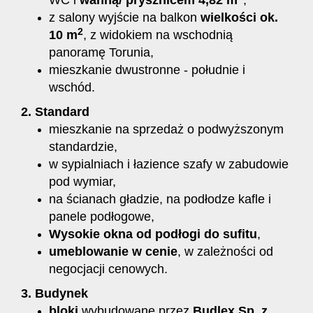
WC i
wanną/ prysznicem 4,82 m
,
z salony wyjście na balkon
wielkości ok.
2
10 m
, z widokiem na wschodnią
panoramę Torunia,
mieszkanie dwustronne - południe i
wschód.
2. Standard
mieszkanie na sprzedaż o podwyższonym
standardzie,
w sypialniach i łazience szafy w zabudowie
pod wymiar,
na ścianach gładzie, na podłodze kafle i
panele podłogowe,
Wysokie okna od podłogi do sufitu
,
umeblowanie w cenie
, w zależności od
negocjacji cenowych.
3. Budynek
bloki
wybudowane przez
Budlex Sp. z