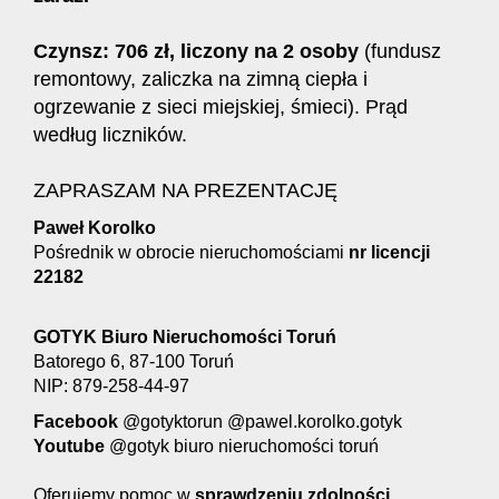
Czynsz: 706 zł, liczony na 2 osoby
(fundusz
remontowy, zaliczka na zimną ciepła i
ogrzewanie z sieci miejskiej, śmieci). Prąd
według liczników.
ZAPRASZAM NA PREZENTACJĘ
Paweł Korolko
Pośrednik w obrocie nieruchomościami
nr licencji
22182
GOTYK Biuro Nieruchomości Toruń
Batorego 6, 87-100 Toruń
NIP: 879-258-44-97
Facebook
@gotyktorun @pawel.korolko.gotyk
Youtube
@gotyk biuro nieruchomości toruń
Oferujemy pomoc w
s
prawdzeniu zdolności