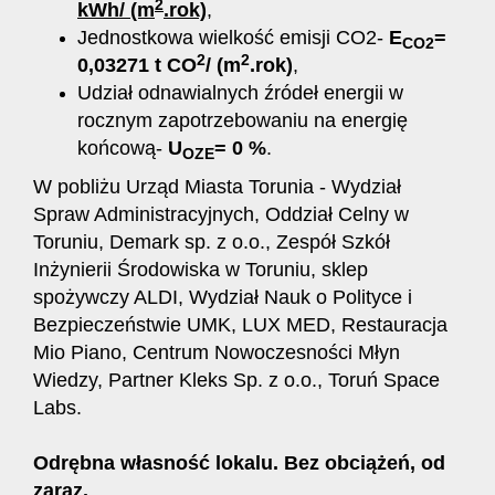
2
kWh/ (m
.rok)
,
Jednostkowa wielkość emisji CO2-
E
=
CO2
2
2
0,03271 t CO
/ (m
.rok)
,
Udział odnawialnych źródeł energii w
rocznym zapotrzebowaniu na energię
końcową-
U
= 0 %
.
OZE
W pobliżu Urząd Miasta Torunia - Wydział
Spraw Administracyjnych, Oddział Celny w
Toruniu, Demark sp. z o.o., Zespół Szkół
Inżynierii Środowiska w Toruniu, sklep
spożywczy ALDI, Wydział Nauk o Polityce i
Bezpieczeństwie UMK, LUX MED, Restauracja
Mio Piano, Centrum Nowoczesności Młyn
Wiedzy, Partner Kleks Sp. z o.o., Toruń Space
Labs.
Odrębna własność lokalu. Bez obciążeń, od
zaraz.