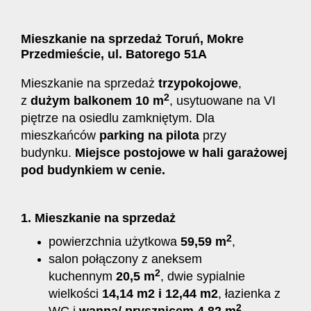
Mieszkanie na sprzedaż Toruń, Mokre
Przedmieście, ul. Batorego 51A
Mieszkanie na sprzedaż
trzypokojowe
,
2
z
dużym balkonem 10 m
, usytuowane na VI
piętrze na osiedlu zamkniętym. Dla
mieszkańców
parking na pilota
przy
budynku.
Miejsce postojowe w hali garażowej
pod budynkiem w cenie.
1. Mieszkanie na sprzedaż
2
powierzchnia użytkowa
59,59 m
,
salon połączony z aneksem
2
kuchennym
20,5 m
, dwie sypialnie
wielkości
14,14 m2 i 12,44 m2
, łazienka z
2