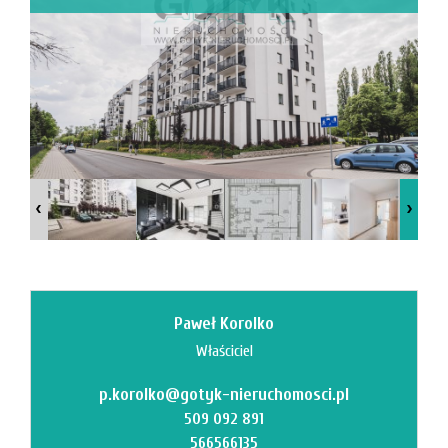
Mi
M
Paweł Korolko
Właściciel
p.korolko@gotyk-nieruchomosci.pl
O
509 092 891
566566135