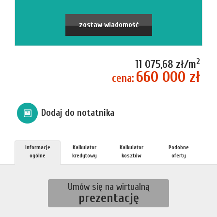
firmie
Blog
zostaw wiadomość
Zgłosze
2
11 075,68 zł/m
660 000 zł
cena:
Kupn
Dodaj do notatnika
Sprzed
Informacje
Kalkulator
Kalkulator
Podobne
Aktualno
ogólne
kredytowy
kosztów
oferty
Kontakt
Umów się na wirtualną
prezentację