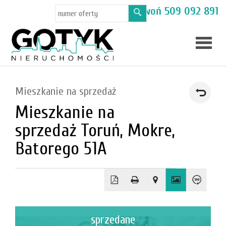
Masz pytania? Zadzwoń
509 092 891
Skup
Mieszkanie na sprzedaż
mieszka
Mieszkanie na
Oferty
sprzedaż Toruń, Mokre,
Toruń
Batorego 51A
Kamien
sprzedane