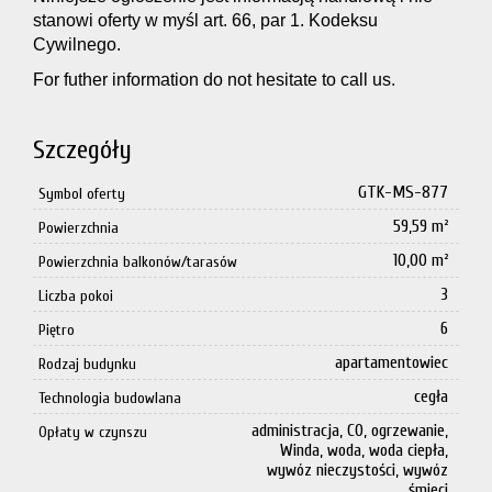
stanowi oferty w myśl art. 66, par 1. Kodeksu
Cywilnego.
For futher information do not hesitate to call us.
Szczegóły
GTK-MS-877
Symbol oferty
59,59 m²
Powierzchnia
10,00 m²
Powierzchnia balkonów/tarasów
3
Liczba pokoi
6
Piętro
apartamentowiec
Rodzaj budynku
cegła
Technologia budowlana
administracja, CO, ogrzewanie,
Opłaty w czynszu
Winda, woda, woda ciepła,
wywóz nieczystości, wywóz
śmieci