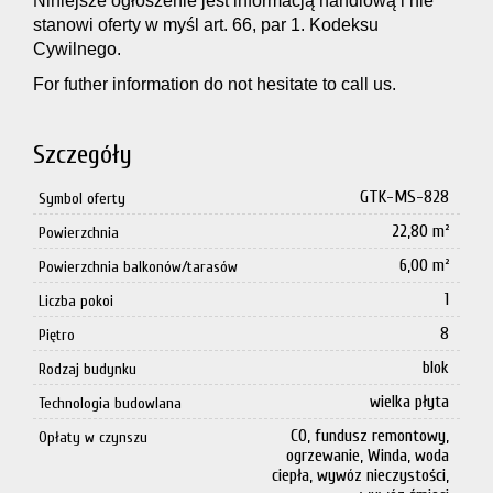
Niniejsze ogłoszenie jest informacją handlową i nie
stanowi oferty w myśl art. 66, par 1. Kodeksu
Cywilnego.
For futher information do not hesitate to call us.
Szczegóły
GTK-MS-828
Symbol oferty
22,80 m²
Powierzchnia
6,00 m²
Powierzchnia balkonów/tarasów
1
Liczba pokoi
8
Piętro
blok
Rodzaj budynku
wielka płyta
Technologia budowlana
CO, fundusz remontowy,
Opłaty w czynszu
ogrzewanie, Winda, woda
ciepła, wywóz nieczystości,