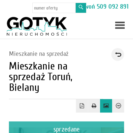
Masz pytania? Zadzwoń
509 092 891
Skup
Mieszkanie na sprzedaż
mieszka
Mieszkanie na
Oferty
sprzedaż Toruń,
Toruń
Bielany
Kamien
sprzedane