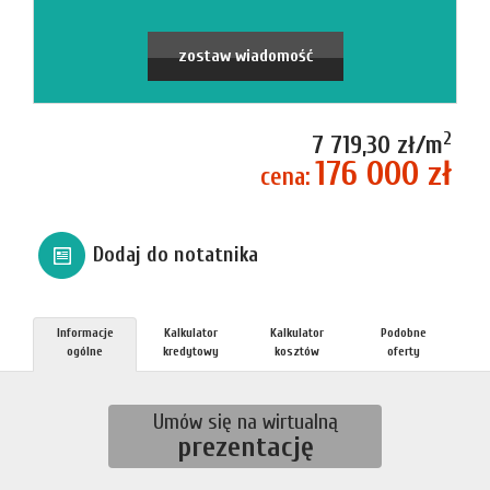
firmie
Blog
zostaw wiadomość
Zgłosze
2
7 719,30 zł/m
176 000 zł
cena:
Kupn
Dodaj do notatnika
Sprzed
Informacje
Kalkulator
Kalkulator
Podobne
Aktualno
ogólne
kredytowy
kosztów
oferty
Kontakt
Umów się na wirtualną
prezentację