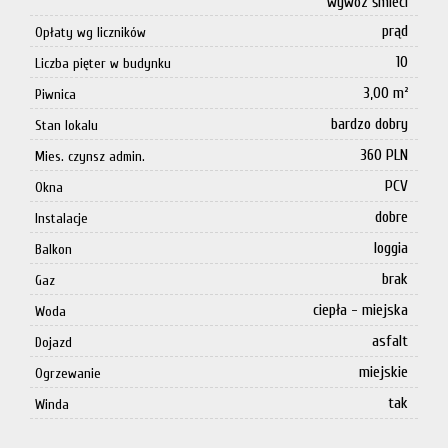
wywóz śmieci
prąd
Opłaty wg liczników
10
Liczba pięter w budynku
3,00 m²
Piwnica
bardzo dobry
Stan lokalu
360 PLN
Mies. czynsz admin.
PCV
Okna
dobre
Instalacje
loggia
Balkon
brak
Gaz
ciepła - miejska
Woda
asfalt
Dojazd
miejskie
Ogrzewanie
tak
Winda