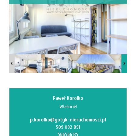
Mi
M
Paweł Korolko
Właściciel
p.korolko@gotyk-nieruchomosci.pl
O
509 092 891
566566135