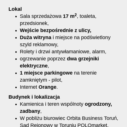
Lokal
2
Sala sprzedażowa
17 m
, toaleta,
przedsionek,
Wejście bezpośrednie z ulicy,
Duża witryna
i miejsce na podświetlony
szyld reklamowy,
Rolety i drzwi antywłamaniowe, alarm,
ogrzewanie poprzez
dwa grzejniki
elektryczne
,
1 miejsce parkingowe
na terenie
zamkniętym - pilot,
Internet
Orange
.
Budynek i lokalizacja
Kamienica i teren wspólnoty
ogrodzony,
zadbany
,
W pobliżu biurowiec Orbita Business Toruń,
Sąd Rejonowy w Toruniu POLOmarket,