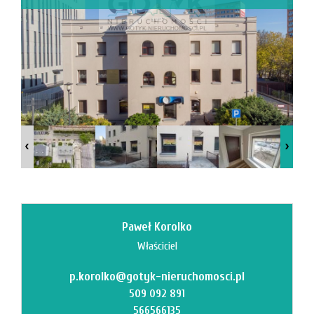
Mi
M
Paweł Korolko
Właściciel
p.korolko@gotyk-nieruchomosci.pl
O
509 092 891
566566135