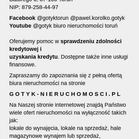
NIP: 879-258-44-97
Facebook
@gotyktorun @pawel.korolko.gotyk
Youtube
@gotyk biuro nieruchomości toruń
Oferujemy pomoc w
s
prawdzeniu zdolności
kredytowej i
uzyskania kredytu
. Dostępne także inne usługi
finansowe.
Zapraszamy do zapoznania się z pełną ofertą
biura nieruchomości na stronie
G O T Y K - N I E R U C H O M O S C I . P L
Na Naszej stronie internetowej znajdą Państwo
wiele ofert nieruchomości na wyłączność takich
jak:
lokale do wynajęcia, lokale na sprzedaż, hale
magazynowe wynajem lub sprzedaż,