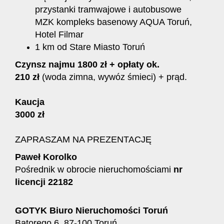
przystanki tramwajowe i autobusowe
MZK kompleks basenowy AQUA Toruń,
Hotel Filmar
1 km od Stare Miasto Toruń
Czynsz najmu
1800 zł + opłaty ok.
210 zł
(woda zimna, wywóz śmieci) + prąd.
Kaucja
3000 zł
ZAPRASZAM NA PREZENTACJĘ
Paweł Korolko
Pośrednik w obrocie nieruchomościami
nr
licencji 22182
GOTYK Biuro Nieruchomości Toruń
Batorego 6, 87-100 Toruń