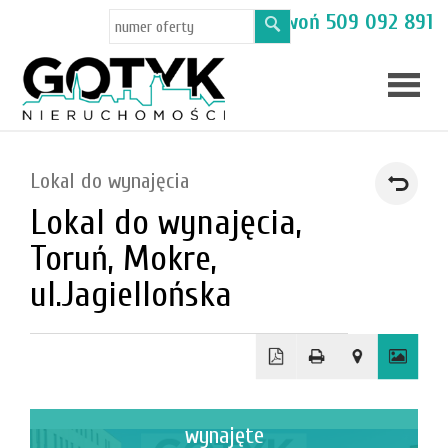
Masz pytania? Zadzwoń
509 092 891
Skup
Lokal do wynajęcia
mieszka
Lokal do wynajęcia,
Oferty
Toruń, Mokre,
Toruń
ul.Jagiellońska
Kamien
wynajęte