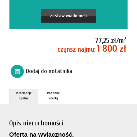
firmie
Blog
zostaw wiadomość
Zgłosze
2
77,25 zł/m
1 800 zł
czynsz najmu:
Kupn
Dodaj do notatnika
Sprzed
Informacje
Podobne
Aktualno
ogólne
oferty
Kontakt
Opis nieruchomości
Oferta na wyłączność.