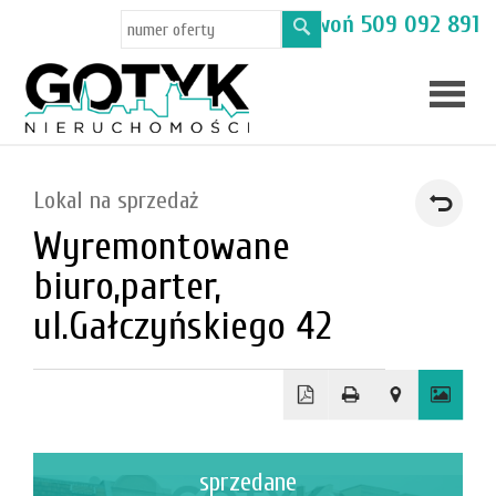
Masz pytania? Zadzwoń
509 092 891
Skup
Lokal na sprzedaż
mieszka
Wyremontowane
Oferty
biuro,parter,
Toruń
ul.Gałczyńskiego 42
Kamien
sprzedane