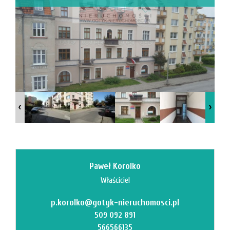
Mi
M
Paweł Korolko
Właściciel
p.korolko@gotyk-nieruchomosci.pl
O
509 092 891
566566135