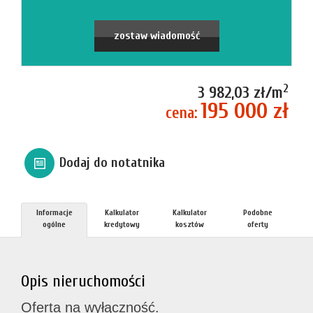
firmie
Blog
zostaw wiadomość
Zgłosze
2
3 982,03 zł/m
195 000 zł
cena:
Kupn
Dodaj do notatnika
Sprzed
Informacje
Kalkulator
Kalkulator
Podobne
Aktualno
ogólne
kredytowy
kosztów
oferty
Kontakt
Opis nieruchomości
Oferta na wyłączność.