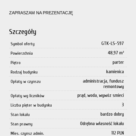
ZAPRASZAM NA PREZENTACJĘ
Szczegóły
GTK-LS-597
Symbol oferty
48,97 m²
Powierzchnia
parter
Piętro
kamienica
Rodzaj budynku
administracja, fundusz
Opłaty w czynszu
remontowy
prąd, woda, wywóz smieci
Opłaty wg liczników
3
Liczba pięter w budynku
bardzo dobry
Stan lokalu
Odrębna własność lokalu
Stan prawny
112 PLN
Mies. czynsz admin.