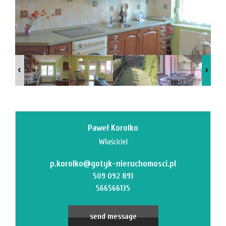
News
Contact
Paweł Korolko
Właściciel
p.korolko@gotyk-nieruchomosci.pl
509 092 891
566566135
send message