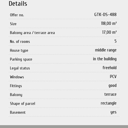
Details
GTK-DS-488
Offer no.
118,00 m²
Size
17,00 m²
Balcony area / terrace area
5
No. of rooms
middle range
House type
in the building
Parking space
freehold
Legal status
PCV
Windows
good
Fittings
terrace
Balcony
rectangle
Shape of parcel
yes
Basement