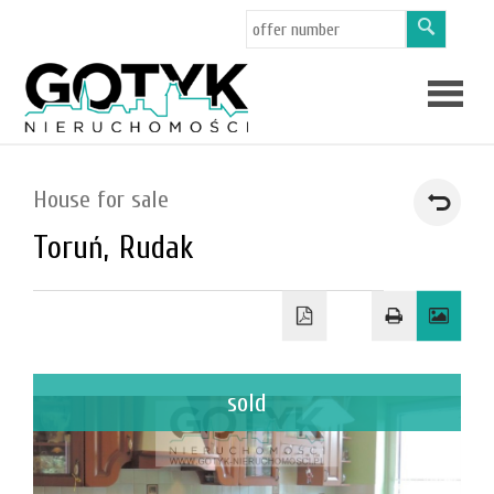
Offers
House for sale
Toruń,
Rudak
About
us
Applicat
sold