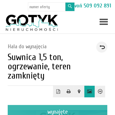
Masz pytania? Zadzwoń
509 092 891
Skup
Hala do wynajęcia
mieszka
Suwnica 1,5 ton,
Oferty
ogrzewanie, teren
Toruń
zamknięty
Kamien
wynajęte