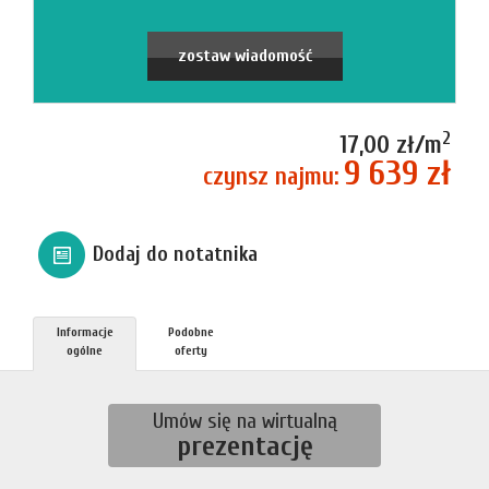
firmie
Blog
zostaw wiadomość
Zgłosze
2
17,00 zł/m
9 639 zł
czynsz najmu:
Kupn
Dodaj do notatnika
Sprzed
Informacje
Podobne
Aktualno
ogólne
oferty
Kontakt
Umów się na wirtualną
prezentację