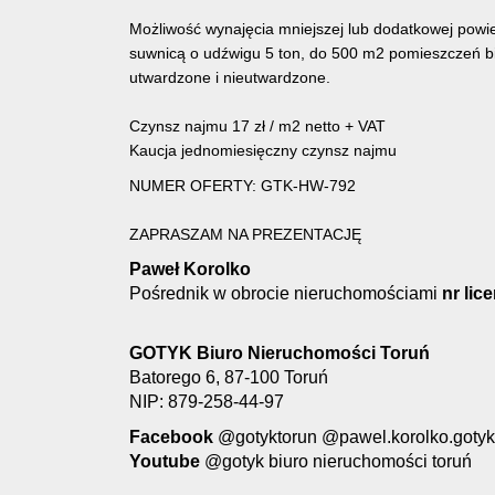
Możliwość wynajęcia mniejszej lub dodatkowej pow
suwnicą o udźwigu 5 ton, do 500 m2 pomieszczeń bi
utwardzone i nieutwardzone.
Czynsz najmu 17 zł / m2 netto + VAT
Kaucja jednomiesięczny czynsz najmu
NUMER OFERTY: GTK-HW-792
ZAPRASZAM NA PREZENTACJĘ
Paweł Korolko
Pośrednik w obrocie nieruchomościami
nr lic
GOTYK Biuro Nieruchomości Toruń
Batorego 6, 87-100 Toruń
NIP: 879-258-44-97
Facebook
@gotyktorun @pawel.korolko.gotyk
Youtube
@gotyk biuro nieruchomości toruń