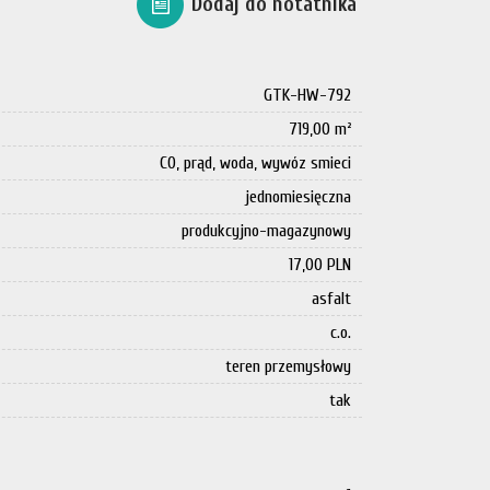
Dodaj do notatnika
GTK-HW-792
719,00 m²
CO, prąd, woda, wywóz smieci
jednomiesięczna
produkcyjno-magazynowy
17,00 PLN
asfalt
c.o.
teren przemysłowy
tak