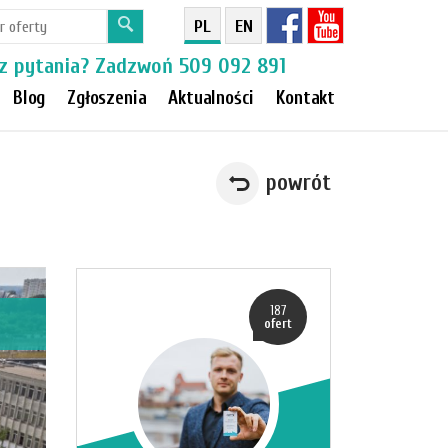
PL
EN
z pytania? Zadzwoń
509 092 891
Blog
Zgłoszenia
Aktualności
Kontakt
powrót
187
ofert