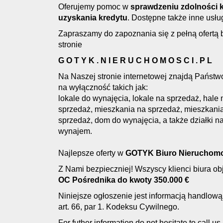
Oferujemy pomoc w
s
prawdzeniu zdolności k
uzyskania kredytu
. Dostępne także inne usłu
Zapraszamy do zapoznania się z pełną ofertą 
stronie
G O T Y K . N I E R U C H O M O S C I . P L
Na Naszej stronie internetowej znajdą Państwo
na wyłączność takich jak:
lokale do wynajęcia, lokale na sprzedaż, ha
sprzedaż, mieszkania na sprzedaż, mieszkani
sprzedaż, dom do wynajęcia, a także działki na
wynajem.
Najlepsze oferty w
GOTYK Biuro Nieruchomo
Z Nami bezpieczniej! Wszyscy klienci biura o
OC Pośrednika do kwoty 350.000 €
Niniejsze ogłoszenie jest informacją handlową 
art. 66, par 1. Kodeksu Cywilnego.
For futher information do not hesitate to call us.