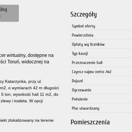
lną
Szczegóły
ę
Symbol oferty
Powierzchnia
Opłaty wg liczników
Typ kaucji
acer wirtualny, dostępne na
ści Toruń, widocznej na
Przeznaczenie hali
Czynsz najmu netto /m2
Dojazd
y Katarzynka, przy ul.
8 m2, o wymiarach 42 m długości
Ogrzewanie
 5 ton, wysokość hali 11 m2, do
Położenie
lewy i toaleta. W opcji
Plac utwardzany
ekt zlokalizowany na terenie
Pomieszczenia