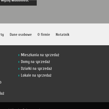
rty
Dane osobowe
O firmie
Notatnik
Mieszkania na sprzedaż
Domy na sprzedaż
Działki na sprzedaż
Lokale na sprzedaż
b
daż