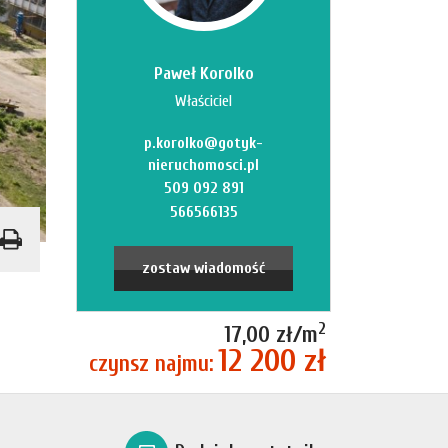
Paweł Korolko
Właściciel
p.korolko@gotyk-
nieruchomosci.pl
509 092 891
566566135
zostaw wiadomość
2
17,00 zł/m
12 200 zł
czynsz najmu: