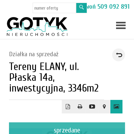
Masz pytania? Zadzwoń
509 092 891
Skup
Działka na sprzedaż
mieszka
Tereny ELANY, ul.
Oferty
Płaska 14a,
Toruń
inwestycyjna, 3346m2
Kamien
sprzedane