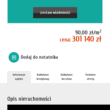
firmie
Blog
zostaw wiadomość
Zgłosze
2
90,00 zł/m
301 140 zł
cena:
Kupn
Dodaj do notatnika
Sprzed
Informacje
Kalkulator
Kalkulator
Podobne
Aktualno
ogólne
kredytowy
kosztów
oferty
Kontakt
Opis nieruchomości