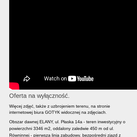
Oferta na wyłączność.
Więcej zdjęć, także z uzbrojeniem terenu, na stronie
internetowej biura GOTYK widocznej na zdjęciach.
Obszar dawnej ELANY, ul. Płaska 14a - teren inwestycyjny o
powierzchni 3346 m2, oddalony zaledwie 450 m od ul.
Równinnej - pierwsza linia zabudowy, bezpośredni zjazd z