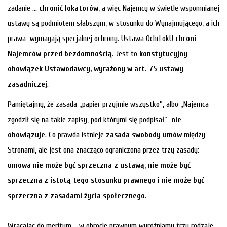
zadanie …
chronić lokatorów
, a więc Najemcy w świetle wspomnianej
ustawy są podmiotem słabszym, w stosunku do Wynajmującego, a ich
prawa wymagają specjalnej ochrony. Ustawa OchrLokU
chroni
Najemców przed bezdomnością
. Jest to
konstytucyjny
obowiązek Ustawodawcy, wyrażony w art. 75 ustawy
zasadniczej
.
Pamiętajmy, że zasada „papier przyjmie wszystko”, albo „Najemca
zgodził się na takie zapisy, pod którymi się podpisał”
nie
obowiązuje
. Co prawda istnieje
zasada
swobody umów
między
Stronami, ale jest ona znacząco ograniczona przez trzy zasady:
umowa nie może być sprzeczna z ustawą, nie może być
sprzeczna z istotą tego stosunku prawnego i nie może być
sprzeczna z zasadami życia społecznego.
Wracając do meritum - w obrocie prawnym wyróżniamy trzy rodzaje