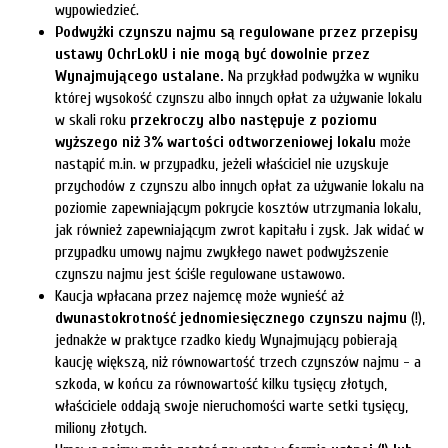
wypowiedzieć.
Podwyżki czynszu najmu są regulowane przez przepisy
ustawy OchrLokU i nie mogą być dowolnie przez
Wynajmującego ustalane.
Na przykład podwyżka w wyniku
której wysokość czynszu albo innych opłat za używanie lokalu
w skali roku
przekroczy albo następuje z poziomu
wyższego niż 3% wartości odtworzeniowej lokalu
może
nastąpić m.in. w przypadku, jeżeli właściciel nie uzyskuje
przychodów z czynszu albo innych opłat za używanie lokalu na
poziomie zapewniającym pokrycie kosztów utrzymania lokalu,
jak również zapewniającym zwrot kapitału i zysk. Jak widać w
przypadku umowy najmu zwykłego nawet podwyższenie
czynszu najmu jest ściśle regulowane ustawowo.
Kaucja wpłacana przez najemcę może wynieść aż
dwunastokrotność jednomiesięcznego czynszu najmu
(!),
jednakże w praktyce rzadko kiedy Wynajmujący pobierają
kaucję większą, niż równowartość trzech czynszów najmu - a
szkoda, w końcu za równowartość kilku tysięcy złotych,
właściciele oddają swoje nieruchomości warte setki tysięcy,
miliony złotych.