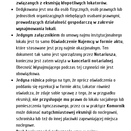
związanych z eksmisją kłopotliwych lokatorów.
Dedykowana jest ona dla
osób fizycznych, osób prawnych lub
jednostkek organizacyjnych niebędących osobami prawnymi,
prowadzących działalność gospodarczą w zakresie
wynajmowania lokali
.
Jedynym załącznikiem
do umowy najmu instytucjonalnego
lokalu jest to samo
Oświadczenie Najemcy w formie aktu
,
które stosowane jest przy najmie okazjonalnym. Ten
dokument tak samo jest sporządzony przez
Notariusza
,
konieczna jest zatem wizyta w
kancelarii notarialnej
.
Obecność Wynajmującego podczas tej czynności nie jest
obowiązkowa.
Jedyna różnica
polega na tym, że oprócz oświadczenia o
poddaniu się egzekucji w formie aktu, Lokator również
oświadcza, że zdaje sobie sprawę z tego, że w przypadku
eksmisji,
nie przysługuje mu prawo
do lokalu socjalnego lub
pomieszczenia tymczasowego, przez co w praktyce
Komornik
może dokonać
natychmiastowej eksmisji
do noclegowni,
schroniska lub też do innej placówki zapewniającej miejsca
noclegowe.