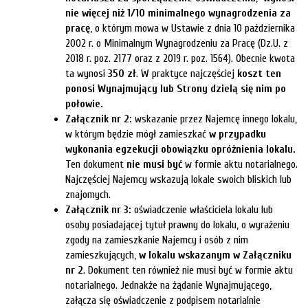
nie więcej niż 1/10 minimalnego wynagrodzenia za
pracę
, o którym mowa w Ustawie z dnia 10 października
2002 r. o Minimalnym Wynagrodzeniu za Pracę (Dz.U. z
2018 r. poz. 2177 oraz z 2019 r. poz. 1564). Obecnie kwota
ta wynosi
350 zł
. W praktyce najczęściej
koszt ten
ponosi Wynajmujący lub Strony dzielą się nim po
połowie.
Załącznik nr 2:
wskazanie przez Najemcę innego lokalu,
w którym będzie mógł zamieszkać
w przypadku
wykonania egzekucji obowiązku opróżnienia lokalu.
Ten dokument
nie musi być
w formie aktu notarialnego.
Najczęściej Najemcy wskazują lokale swoich bliskich lub
znajomych.
Załącznik nr 3:
oświadczenie właściciela lokalu lub
osoby posiadającej tytuł prawny do lokalu, o wyrażeniu
zgody na zamieszkanie Najemcy i osób z nim
zamieszkujących,
w lokalu wskazanym w Załączniku
nr 2
. Dokument ten również nie musi być w formie aktu
notarialnego. Jednakże na żądanie Wynajmującego,
załącza się oświadczenie z podpisem notarialnie