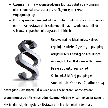
Czynsz najmu
– wynagrodzenie lub też opłata za wynajem
firmie
Blog
nieruchomości uiszczana przez Najemcę na rzecz
Wynajmującego;
Opłaty niezależne od właściciela
- należy przez to rozumieć
Zgłosze
opłaty za dostawy do lokalu energii, gazu, wody oraz odbiór
ścieków, odpadów i nieczystości ciekłych;
Umowy najmu lokali mieszkalnych
Kupn
reguluje
Kodeks Cywilny -
przepisy
artykułu 659 i następne regulujące
Sprzed
najem, a także
Ustawa o Ochronie
Praw i Lokatorów, skrót
Aktualno
OchrLokU
, której przepisy w
stosunku do
Kodeksu Cywilnego
są
nadrzędne (
lex specialis)
, a więc większość praw i obowiązków
Kontakt
Wynajmującego i Najemcy odnajdziemy właśnie w tym akcie prawnym.
Nie trudno się domyślić, że Ustawa o Ochronie Lokatorów ma za