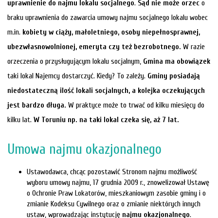
uprawnienie do najmu lokalu socjalnego
.
Sąd nie może orzec
o
braku uprawnienia do zawarcia umowy najmu socjalnego lokalu wobec
m.in.
kobiety w ciąży, małoletniego, osoby niepełnosprawnej,
ubezwłasnowolnionej, emeryta czy też bezrobotnego.
W razie
orzeczenia o przysługującym lokalu socjalnym,
Gmina ma obowiązek
taki lokal Najemcy dostarczyć. Kiedy? To zależy.
Gminy posiadają
niedostateczną ilość lokali socjalnych, a kolejka oczekujących
jest bardzo długa.
W praktyce może to trwać od kilku miesięcy do
kilku lat.
W Toruniu np. na taki lokal czeka się, aż 7 lat.
Umowa najmu okazjonalnego
Ustawodawca, chcąc pozostawić Stronom najmu możliwość
wyboru umowy najmu, 17 grudnia 2009 r., znowelizował Ustawę
o Ochronie Praw Lokatorów, mieszkaniowym zasobie gminy i o
zmianie Kodeksu Cywilnego oraz o zmianie niektórych innych
ustaw, wprowadzając instytucję
najmu okazjonalnego
.