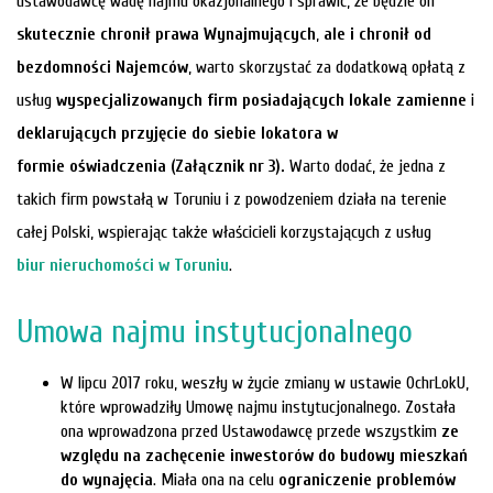
ustawodawcę wadę najmu okazjonalnego i sprawić, że będzie on
skutecznie chronił prawa Wynajmujących
,
ale i chronił od
bezdomności Najemców
, warto skorzystać za dodatkową opłatą z
usług
wyspecjalizowanych firm posiadających lokale zamienne
i
deklarujących przyjęcie do siebie lokatora
w
formie oświadczenia (Załącznik nr 3).
Warto dodać, że jedna z
takich firm powstałą w Toruniu i z powodzeniem działa na terenie
całej Polski, wspierając także właścicieli korzystających z usług
biur nieruchomości w Toruniu
.
Umowa najmu instytucjonalnego
W lipcu 2017 roku, weszły w życie zmiany w ustawie OchrLokU,
które wprowadziły Umowę najmu instytucjonalnego. Została
ona wprowadzona przed Ustawodawcę przede wszystkim
ze
względu na zachęcenie inwestorów do budowy mieszkań
do wynajęcia
. Miała ona na celu
ograniczenie problemów