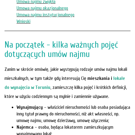
Umowa najmu zwykła
Umowa najmu okazjonalnego
Umowa najmu instytucjonalnego
Mi
Wnioski
M
Na początek - kilka ważnych pojęć
dotyczących umów najmu
Zanim w skrócie omówię, jakie występują rodzaje umów najmu lokali
mieszkalnych, w tym także gdy interesują Cię
mieszkania i
lokale
do wynajęcia w Toruniu
, zamieszczę kilka pojęć i krótkich definicji,
które w użyciu codziennym są mylnie i zamiennie używane.
Wynajmujący
– właściciel nieruchomości lub osoba posiadająca
inny tytuł prawny do nieruchomości, niż akt własności, np.
umowę najmu, umowę dzierżawy, umowę użyczenia;
O
Najemca
– osoba, będąca lokatorem zamieszkującym
wynajmowany lokal;