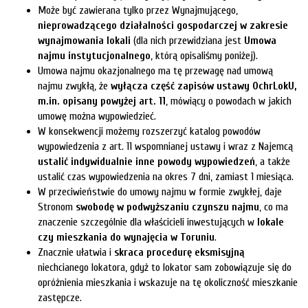
Może być zawierana tylko przez Wynajmującego,
nieprowadzącego działalności gospodarczej w zakresie
wynajmowania lokali
(dla nich przewidziana jest
Umowa
najmu instytucjonalnego
, którą opisaliśmy poniżej).
Umowa najmu okazjonalnego ma tę przewagę nad umową
najmu zwykłą, że
wyłącza część zapisów ustawy OchrLokU,
m.in. opisany powyżej art. 11
, mówiący o powodach w jakich
umowę można wypowiedzieć.
W konsekwencji możemy rozszerzyć katalog powodów
wypowiedzenia z art. 11 wspomnianej ustawy i wraz z Najemcą
ustalić indywidualnie inne powody wypowiedzeń
, a także
ustalić czas wypowiedzenia na okres 7 dni, zamiast 1 miesiąca.
W przeciwieństwie do umowy najmu w formie zwykłej, daje
Stronom
swobodę w podwyższaniu czynszu najmu
, co ma
znaczenie szczególnie dla właścicieli inwestujących w
lokale
czy mieszkania do wynajęcia w Toruniu
.
Znacznie ułatwia i
skraca procedurę eksmisyjną
niechcianego lokatora, gdyż to lokator sam zobowiązuje się do
opróżnienia mieszkania i wskazuje na tę okoliczność mieszkanie
zastępcze.