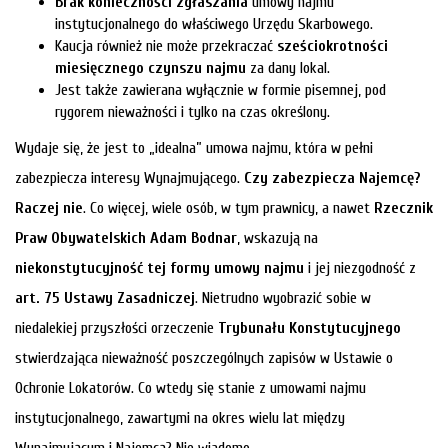
Brak konieczności zgłaszania
umowy najmu
instytucjonalnego do właściwego Urzędu Skarbowego.
Kaucja również nie może przekraczać
sześciokrotności
miesięcznego czynszu najmu
za dany lokal.
Jest także zawierana wyłącznie w formie pisemnej, pod
rygorem nieważności i tylko na czas określony.
Wydaje się, że jest to „idealna” umowa najmu, która w pełni
zabezpiecza interesy Wynajmującego.
Czy zabezpiecza Najemcę?
Raczej nie
. Co więcej, wiele osób, w tym prawnicy, a nawet
Rzecznik
Praw Obywatelskich Adam Bodnar
, wskazują na
niekonstytucyjność tej formy umowy najmu
i jej niezgodność z
art. 75 Ustawy Zasadniczej
. Nietrudno wyobrazić sobie w
niedalekiej przyszłości orzeczenie
Trybunału Konstytucyjnego
stwierdzająca nieważność poszczególnych zapisów w Ustawie o
Ochronie Lokatorów. Co wtedy się stanie z umowami najmu
instytucjonalnego, zawartymi na okres wielu lat między
Wynajmującym i Najemcą? Nie wiadomo…