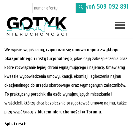
Masz pytania? Zadzwoń
509 092 891
Skup
We wpisie wyjaśniamy, czym różni się
umowa najmu zwykłego,
okazjonalnego i instytucjonalnego
, jakie dają zabezpieczenia oraz
mieszka
Oferty
które rozwiązanie lepiej chroni wynajmującego i najemcę. Omawiamy
kwestie wypowiedzenia umowy, kaucji, eksmisji, zgłoszenia najmu
Toruń
okazjonalnego do urzędu skarbowego oraz wymaganych załączników.
To praktyczny poradnik dla osób wynajmujących mieszkania i
właścicieli, którzy chcą bezpiecznie przygotować umowę najmu, także
przy współpracy z
biurem nieruchomości w Toruniu
.
Spis treści:
Kamien