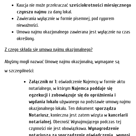
Kaucja nie może przekraczać
sześciokrotności miesięcznego
czynszu najmu
za dany lokal.
Zawierania wyłącznie w formie pisemnej, pod rygorem
nieważności.
Umowa najmu okazjonalnego zawierana jest wyłącznie na czas
określony.
Z czego składa się umowa najmu okazjonalnego?
Abyśmy mogli nazwać Umowę najmu okazjonalną, wymagane są
w szczególności:
Załącznik nr 1:
oświadczenie Najemcy w formie aktu
notarialnego, w którym
Najemca poddaje się
egzekucji i zobowiązuje się do opróżnienia i
wydania lokalu
używanego na podstawie umowy najmu
okazjonalnego lokalu. Ten dokument
sporządza
Notariusz
, konieczna jest zatem wizyta w
kancelarii
notarialnej
. Obecność Wynajmującego podczas tej
czynności nie jest obowiązkowa.
Wynagrodzenie
notariusza za sporządzenie oświadczenia
,
wynosi