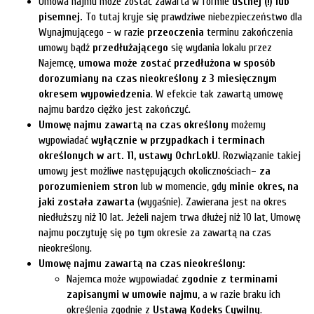
Umowa najmu może zostać zawarta w formie
ustnej (!) lub
pisemnej.
To tutaj kryje się prawdziwe niebezpieczeństwo dla
Wynajmującego - w razie
przeoczenia
terminu zakończenia
umowy bądź
przedłużającego
się wydania lokalu przez
Najemcę,
umowa może zostać przedłużona w sposób
dorozumiany na czas nieokreślony z 3 miesięcznym
okresem wypowiedzenia
. W efekcie tak zawartą umowę
najmu bardzo ciężko jest zakończyć.
Umowę najmu zawartą na czas określony
możemy
wypowiadać
wyłącznie w przypadkach i terminach
określonych
w
art. 11, ustawy OchrLokU
. Rozwiązanie takiej
umowy jest możliwe następujących okolicznościach–
za
porozumieniem stron
lub w momencie, gdy
minie okres, na
jaki została zawarta
(wygaśnie). Zawierana jest na okres
niedłuższy niż 10 lat. Jeżeli najem trwa dłużej niż 10 lat, Umowę
najmu poczytuję się po tym okresie za zawartą na czas
nieokreślony.
Umowę najmu zawartą na czas nieokreślony:
Najemca może wypowiadać
zgodnie z terminami
zapisanymi w umowie najmu
, a w razie braku ich
określenia zgodnie z
Ustawą Kodeks Cywilny
.