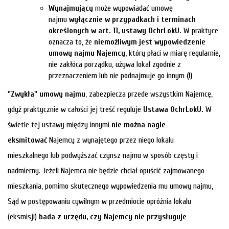
Wynajmujący
może wypowiadać umowę
najmu
wyłącznie w przypadkach i terminach
określonych
w
art. 11, ustawy OchrLokU.
W praktyce
oznacza to, że
niemożliwym jest wypowiedzenie
umowy najmu Najemcy,
który płaci w miarę regularnie,
nie zakłóca porządku, używa lokal zgodnie z
przeznaczeniem lub nie podnajmuje go innym
(!)
"Zwykła" umowy najmu
, zabezpiecza przede wszystkim Najemcę,
gdyż praktycznie w całości jej treść reguluje
Ustawa OchrLokU.
W
świetle tej ustawy między innymi
nie można nagle
eksmitować
Najemcy z wynajętego przez niego lokalu
mieszkalnego lub podwyższać czynsz najmu w sposób częsty i
nadmierny. Jeżeli Najemca nie będzie chciał opuścić zajmowanego
mieszkania, pomimo skutecznego wypowiedzenia mu umowy najmu,
Sąd w postępowaniu cywilnym w przedmiocie opróżnia lokalu
(eksmisji)
bada z urzędu, czy Najemcy nie przysługuje