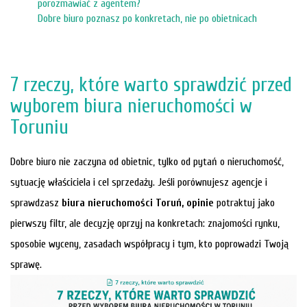
porozmawiać z agentem?
firmie
Dobre biuro poznasz po konkretach, nie po obietnicach
Blog
Zgłosze
7 rzeczy, które warto sprawdzić przed
wyborem biura nieruchomości w
Kupn
Toruniu
Dobre biuro nie zaczyna od obietnic, tylko od pytań o nieruchomość,
Sprzed
sytuację właściciela i cel sprzedaży. Jeśli porównujesz agencje i
sprawdzasz
biura nieruchomości Toruń, opinie
potraktuj jako
Aktualno
pierwszy filtr, ale decyzję oprzyj na konkretach: znajomości rynku,
sposobie wyceny, zasadach współpracy i tym, kto poprowadzi Twoją
Kontakt
sprawę.