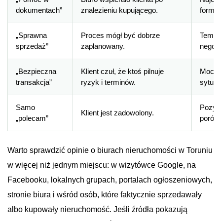
dokumentach”
znalezieniu kupującego.
formal
„Sprawna
Proces mógł być dobrze
Tempo
sprzedaż”
zaplanowany.
negocj
„Bezpieczna
Klient czuł, że ktoś pilnuje
Mocny 
transakcja”
ryzyk i terminów.
sytuac
Samo
Pozyt
Klient jest zadowolony.
„polecam”
porówn
Warto sprawdzić opinie o biurach nieruchomości w Toruniu
w więcej niż jednym miejscu: w wizytówce Google, na
Facebooku, lokalnych grupach, portalach ogłoszeniowych,
stronie biura i wśród osób, które faktycznie sprzedawały
albo kupowały nieruchomość. Jeśli źródła pokazują