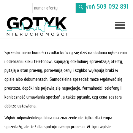
Masz pytania? Zadzwoń
509 092 891
Skup
Sprzedaż nieruchomości rzadko kończy się dziś na dodaniu ogłoszenia
i odebraniu kilku telefonów. Kupujący dokładniej sprawdzają oferty,
mieszka
Oferty
pytają o stan prawny, porównują ceny i szybko wyłapują braki w
opisie albo dokumentach. Samodzielna sprzedaż może wydawać się
Toruń
prostsza, dopóki nie pojawią się negocjacje, formalności, telefony i
konieczność umawiania spotkań, a także pytanie, czy cena została
dobrze ustawiona.
Wybór odpowiedniego biura ma znaczenie nie tylko dla tempa
sprzedaży, ale też dla spokoju całego procesu. W tym wpisie
Kamien