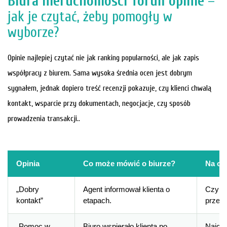
Biura nieruchomości Toruń opinie
–
jak je czytać, żeby pomogły w
wyborze?
Opinie najlepiej czytać nie jak ranking popularności, ale jak zapis
współpracy z biurem. Sama wysoka średnia ocen jest dobrym
sygnałem, jednak dopiero treść recenzji pokazuje, czy klienci chwalą
kontakt, wsparcie przy dokumentach, negocjacje, czy sposób
prowadzenia transakcji..
Opinia
Co może mówić o biurze?
Na co
„Dobry
Agent informował klienta o
Czy ch
kontakt”
etapach.
przez 
„Pomoc w
Biuro wspierało klienta po
Najcen