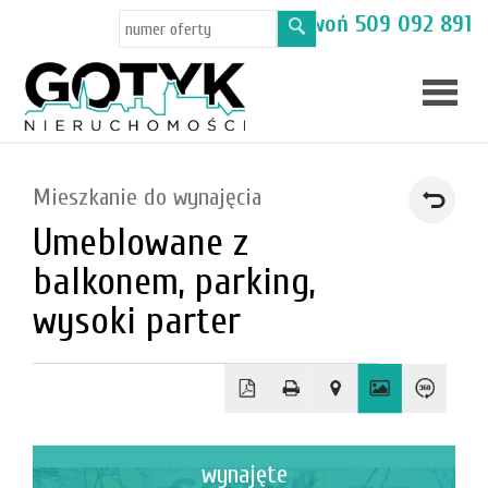
Masz pytania? Zadzwoń
509 092 891
Skup
Mieszkanie do wynajęcia
mieszka
Umeblowane z
Oferty
balkonem, parking,
Toruń
wysoki parter
Kamien
wynajęte