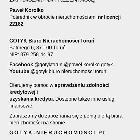
Paweł Korolko
Pośrednik w obrocie nieruchomościami
nr licencji
22182
GOTYK Biuro Nieruchomości Toruń
Batorego 6, 87-100 Toruń
NIP: 879-258-44-97
Facebook
@gotyktorun @pawel.korolko.gotyk
Youtube
@gotyk biuro nieruchomości toruń
Oferujemy pomoc w
s
prawdzeniu zdolności
kredytowej i
uzyskania kredytu
. Dostępne także inne usługi
finansowe.
Zapraszamy do zapoznania się z pełną ofertą biura
nieruchomości na stronie
G O T Y K - N I E R U C H O M O S C I . P L