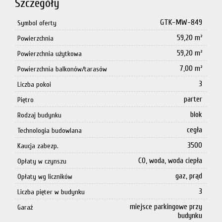
Szczegóły
GTK-MW-849
Symbol oferty
59,20 m²
Powierzchnia
59,20 m²
Powierzchnia użytkowa
7,00 m²
Powierzchnia balkonów/tarasów
3
Liczba pokoi
parter
Piętro
blok
Rodzaj budynku
cegła
Technologia budowlana
3500
Kaucja zabezp.
CO, woda, woda ciepła
Opłaty w czynszu
gaz, prąd
Opłaty wg liczników
3
Liczba pięter w budynku
miejsce parkingowe przy
Garaż
budynku