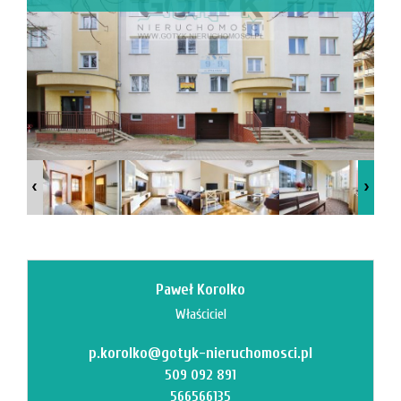
Mi
M
Paweł Korolko
Właściciel
p.korolko@gotyk-nieruchomosci.pl
O
509 092 891
566566135