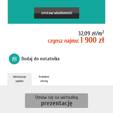
firmie
Blog
zostaw wiadomość
Zgłosze
2
32,09 zł/m
1 900 zł
czynsz najmu:
Kupn
Dodaj do notatnika
Sprzed
Informacje
Podobne
Aktualno
ogólne
oferty
Kontakt
Umów się na wirtualną
prezentację