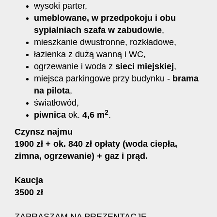
wysoki parter,
u
meblowane, w przedpokoju i obu
sypialniach szafa w zabudowie
,
mieszkanie dwustronne, rozkładowe,
łazienka z dużą wanną i WC,
ogrzewanie i woda z
sieci miejskie
j
,
miejsca parkingowe przy budynku -
brama
na pilota
,
światłowód,
2
piwnica
ok.
4,6 m
.
Czynsz najmu
1900 zł + ok. 840 zł opłaty (woda ciepła,
zimna, ogrzewanie) + gaz i prąd.
Kaucja
3500 zł
ZAPRASZAM NA PREZENTACJĘ