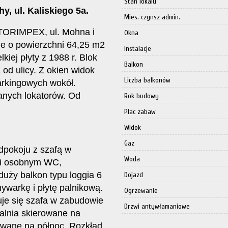
Stan lokalu
, ul. Kaliskiego 5a.
Mies. czynsz admin.
 TORIMPEX, ul. Mohna i
Okna
ie o powierzchni 64,25 m2
Instalacje
lkiej płyty z 1988 r. Blok
Balkon
 od ulicy. Z okien widok
Liczba balkonów
parkingowych wokół.
anych lokatorów. Od
Rok budowy
Plac zabaw
Widok
Gaz
dpokoju z szafą w
Woda
ą i osobnym WC,
duży balkon typu loggia 6
Dojazd
warkę i płytę palnikową.
Ogrzewanie
duje się szafa w zabudowie
Drzwi antywłamaniowe
ialnia skierowane na
rowane na północ. Rozkład