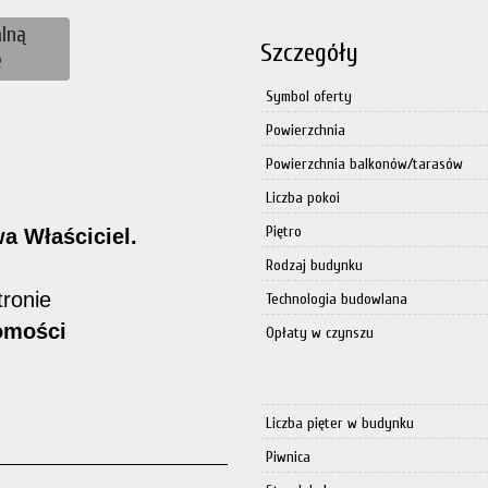
lną
Szczegóły
ę
Symbol oferty
Powierzchnia
Powierzchnia balkonów/tarasów
Liczba pokoi
Piętro
a Właściciel.
Rodzaj budynku
tronie
Technologia budowlana
omości
Opłaty w czynszu
Liczba pięter w budynku
Piwnica