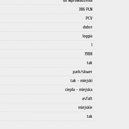
do wprowadzenia
386 PLN
PCV
dobre
loggia
1
1988
tak
park/skwer
tak - miejski
ciepła - miejska
asfalt
miejskie
tak