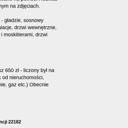
nym na zdjęciach.
- gładzie, sosnowy
lacje, drzwi wewnętrzne,
i moskitierami, drzwi
650 zł - liczony był na
k od nieruchomości,
ie, gaz etc.) Obecnie
encji 22182