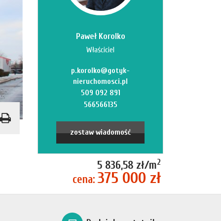
Paweł Korolko
Właściciel
p.korolko@gotyk-
nieruchomosci.pl
509 092 891
566566135
zostaw wiadomość
2
5 836,58 zł/m
375 000 zł
cena: