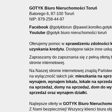
GOTYK Biuro Nieruchomości Toruń
Batorego 6, 87-100 Toruń
NIP: 879-258-44-97
Facebook
@gotyktorun @pawel.korolko.gotyk
Youtube
@gotyk biuro nieruchomości toruń
Oferujemy pomoc w
s
prawdzeniu zdolności k
uzyskania kredytu
. Dostępne także inne usłu
Zapraszamy do zapoznania się z pełną ofertą 
stronie internetowej.
Na Naszej stronie internetowej znajdą Państwo
na wyłączność takich jak:
mieszkania na sprz
wynajem, wynajem lokalu, lokale na sprzeda
na sprzedaż, domy na sprzedaż, dom do wyna
sprzedaż oraz wynajem działki.
Najlepsze oferty w
GOTYK Biuro Nieruchomo
Z Nami bezpieczniej! Wszyscy klienci biura o