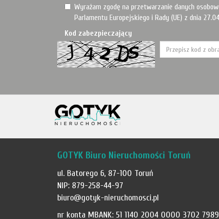
Wyrażam zgodę na przetwarzanie danych osobow
Parlamentu Europejskiego i Rady (UE) z dnia 27.04
Kod zabezpieczający
GOTYK Biuro Nieruchomości Toruń
ul. Batorego 6, 87-100 Toruń
NIP: 879-258-44-97
biuro@gotyk-nieruchomosci.pl
nr konta MBANK: 51 1140 2004 0000 3702 7989