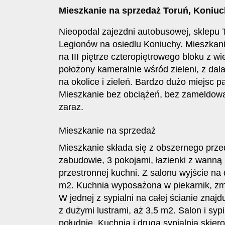
Mieszkanie na sprzedaż Toruń, Koniuchy
Nieopodal zajezdni autobusowej, sklepu
Legionów na osiedlu Koniuchy. Mieszkan
na III piętrze czteropiętrowego bloku z wie
położony kameralnie wśród zieleni, z dala
na okolice i zieleń. Bardzo dużo miejsc 
Mieszkanie bez obciążeń, bez zameldow
zaraz.
Mieszkanie na sprzedaż
Mieszkanie składa się z obszernego prze
zabudowie, 3 pokojami, łazienki z wann
przestronnej kuchni. Z salonu wyjście na 
m2. Kuchnia wyposażona w piekarnik, zmy
W jednej z sypialni na całej ścianie znaj
z dużymi lustrami, aż 3,5 m2. Salon i syp
południe. Kuchnia i druga sypialnia skie