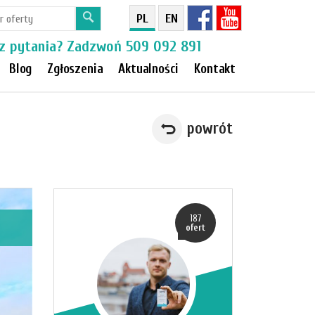
PL
EN
z pytania? Zadzwoń
509 092 891
Blog
Zgłoszenia
Aktualności
Kontakt
powrót
187
ofert