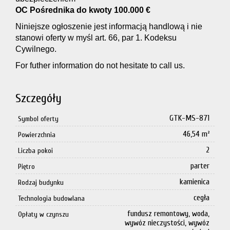
OC Pośrednika do kwoty 100.000 €
Niniejsze ogłoszenie jest informacją handlową i nie
stanowi oferty w myśl art. 66, par 1. Kodeksu
Cywilnego.
For futher information do not hesitate to call us.
Szczegóły
GTK-MS-871
Symbol oferty
46,54 m²
Powierzchnia
2
Liczba pokoi
parter
Piętro
kamienica
Rodzaj budynku
cegła
Technologia budowlana
fundusz remontowy, woda,
Opłaty w czynszu
wywóz nieczystości, wywóz