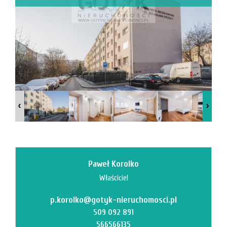
Mi
M
Paweł Korolko
Właściciel
p.korolko@gotyk-nieruchomosci.pl
O
509 092 891
566566135