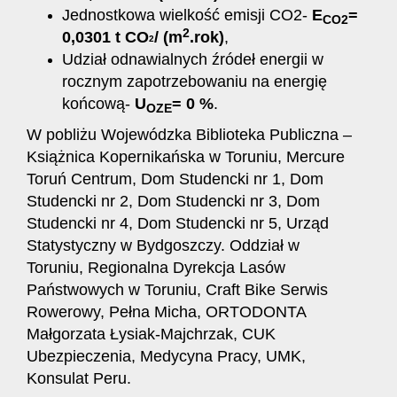
Jednostkowa wielkość emisji CO2-
E
=
CO2
2
0,0301 t CO
/ (m
.rok)
,
2
Udział odnawialnych źródeł energii w
rocznym zapotrzebowaniu na energię
końcową-
U
= 0 %
.
OZE
W pobliżu Wojewódzka Biblioteka Publiczna –
Książnica Kopernikańska w Toruniu, Mercure
Toruń Centrum,
Dom Studencki nr 1,
Dom
Studencki nr 2,
Dom Studencki nr 3,
Dom
Studencki nr 4,
Dom Studencki nr 5, Urząd
Statystyczny w Bydgoszczy. Oddział w
Toruniu, Regionalna Dyrekcja Lasów
Państwowych w Toruniu,
Craft Bike Serwis
Rowerowy, Pełna Micha, ORTODONTA
Małgorzata Łysiak-Majchrzak, CUK
Ubezpieczenia, Medycyna Pracy, UMK,
Konsulat Peru.