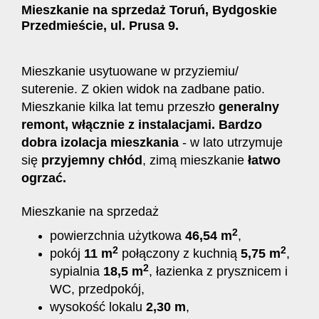
Mieszkanie na sprzedaż Toruń, Bydgoskie
Przedmieście, ul. Prusa 9.
Mieszkanie usytuowane w przyziemiu/
suterenie. Z okien widok na zadbane patio.
Mieszkanie kilka lat temu przeszło
generalny
remont, włącznie z instalacjami. Bardzo
dobra izolacja mieszkania
-
w lato utrzymuje
się
przyjemny chłód
, zimą mieszkanie
łatwo
ogrzać
.
Mieszkanie na sprzedaż
2
powierzchnia użytkowa
46
,54 m
,
2
2
pokój
11 m
połączony z kuchnią
5,75 m
,
2
sypialnia
18,5 m
, łazienka z prysznicem i
WC, przedpokój,
wysokość lokalu
2,30 m
,