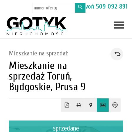
Masz pytania? Zadzwoń
509 092 891
Skup
Mieszkanie na sprzedaż
mieszka
Mieszkanie na
Oferty
sprzedaż Toruń,
Toruń
Bydgoskie, Prusa 9
Kamien
sprzedane