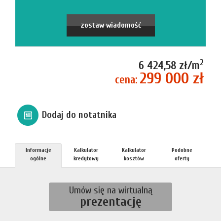
firmie
Blog
zostaw wiadomość
Zgłosze
2
6 424,58 zł/m
299 000 zł
cena:
Kupn
Dodaj do notatnika
Sprzed
Informacje
Kalkulator
Kalkulator
Podobne
Aktualno
ogólne
kredytowy
kosztów
oferty
Kontakt
Umów się na wirtualną
prezentację