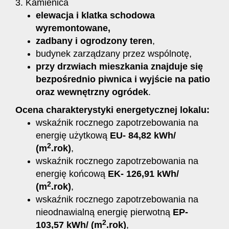
3. Kamienica
elewacja i klatka schodowa
wyremontowane,
zadbany i ogrodzony teren
,
budynek zarządzany przez wspólnotę,
przy drzwiach mieszkania znajduje się
bezpośrednio piwnica i wyjście na patio
oraz wewnętrzny ogródek
.
Ocena charakterystyki energetycznej lokalu:
wskaźnik rocznego zapotrzebowania na
energię użytkową
EU- 84,82 kWh/
2
(m
.rok)
,
wskaźnik rocznego zapotrzebowania na
energię końcową
EK- 126,91 kWh/
2
(m
.rok)
,
wskaźnik rocznego zapotrzebowania na
nieodnawialną energię pierwotną
EP-
2
103,57 kWh/ (m
.rok)
,