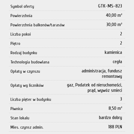
GTK-MS-823
Symbol oferty
40,00 m²
Powierzchnia
30,00 m²
Powierzchnia balkonów/tarasów
2
Liczba pokoi
2
Piętro
kamienica
Rodzaj budynku
cegła
Technologia budowlana
administracja, fundusz
Opłaty w czynszu
remontowy
gaz, Podatek od nieruchomości,
Opłaty wg liczników
prąd, wywóz smieci
3
Liczba pięter w budynku
8,50 m²
Piwnica
bardzo dobry
Stan lokalu
188 PLN
Mies. czynsz admin.