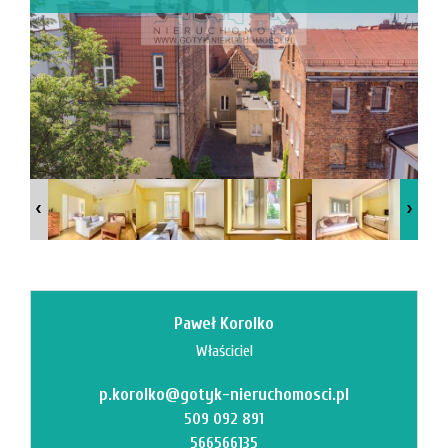
Mi
M
Paweł Korolko
Właściciel
p.korolko@gotyk-nieruchomosci.pl
O
509 092 891
566566135