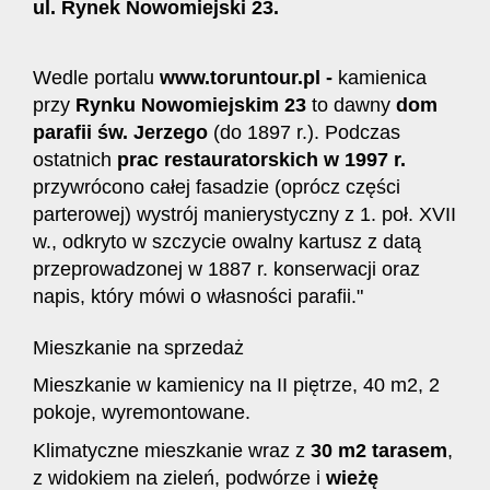
ul. Rynek Nowomiejski 23.
Wedle portalu
www.toruntour.pl -
kamienica
przy
Rynku Nowomiejskim 23
to dawny
dom
parafii św. Jerzego
(do 1897 r.). Podczas
ostatnich
prac restauratorskich w 1997 r.
przywrócono całej fasadzie (oprócz części
parterowej) wystrój manierystyczny z 1. poł. XVII
w., odkryto w szczycie owalny kartusz z datą
przeprowadzonej w 1887 r. konserwacji oraz
napis, który mówi o własności parafii."
Mieszkanie na sprzedaż
Mieszkanie w kamienicy na II piętrze, 40 m2, 2
pokoje, wyremontowane.
Klimatyczne mieszkanie wraz z
30 m2 tarasem
,
z widokiem na zieleń, podwórze i
wieżę