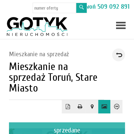
Masz pytania? Zadzwoń
509 092 891
Skup
Mieszkanie na sprzedaż
mieszka
Mieszkanie na
Oferty
sprzedaż Toruń, Stare
Toruń
Miasto
Kamien
sprzedane