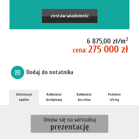
firmie
Blog
zostaw wiadomość
Zgłosze
2
6 875,00 zł/m
275 000 zł
cena:
Kupn
Dodaj do notatnika
Sprzed
Informacje
Kalkulator
Kalkulator
Podobne
Aktualno
ogólne
kredytowy
kosztów
oferty
Kontakt
Umów się na wirtualną
prezentację