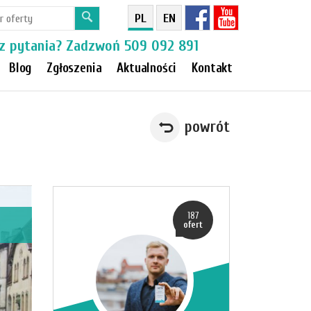
PL
EN
z pytania? Zadzwoń
509 092 891
Blog
Zgłoszenia
Aktualności
Kontakt
powrót
187
ofert