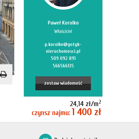
Paweł Korolko
Właściciel
p.korolko@gotyk-
nieruchomosci.pl
509 092 891
566566135
zostaw wiadomość
2
24,14 zł/m
1 400 zł
czynsz najmu: