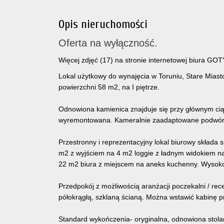
Opis nieruchomości
Oferta na wyłączność.
Więcej zdjęć (17) na stronie internetowej biura GOT
Lokal użytkowy do wynajęcia w Toruniu, Stare Miasto,
powierzchni 58 m2, na I piętrze.
Odnowiona kamienica znajduje się przy głównym ci
wyremontowana. Kameralnie zaadaptowane podwó
Przestronny i reprezentacyjny lokal biurowy składa 
m2 z wyjściem na 4 m2 loggie z ładnym widokiem na 
22 m2 biura z miejscem na aneks kuchenny.
Wysoko
Przedpokój z możliwością aranżacji poczekalni / rec
półokrągłą, szklaną ścianą. Można wstawić kabinę p
Standard wykończenia- oryginalna, odnowiona stolark