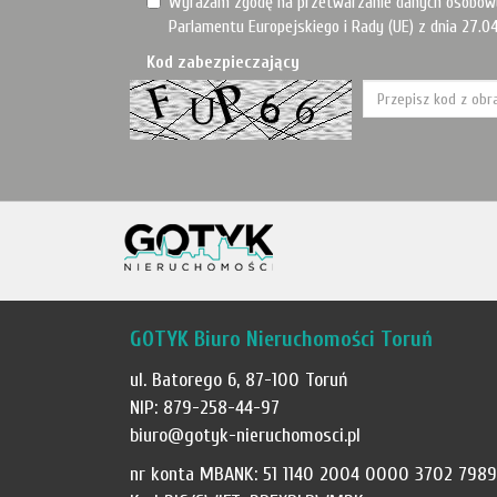
Wyrażam zgodę na przetwarzanie danych osobow
Parlamentu Europejskiego i Rady (UE) z dnia 27.04
Kod zabezpieczający
GOTYK Biuro Nieruchomości Toruń
ul. Batorego 6, 87-100 Toruń
NIP: 879-258-44-97
biuro@gotyk-nieruchomosci.pl
nr konta MBANK: 51 1140 2004 0000 3702 7989