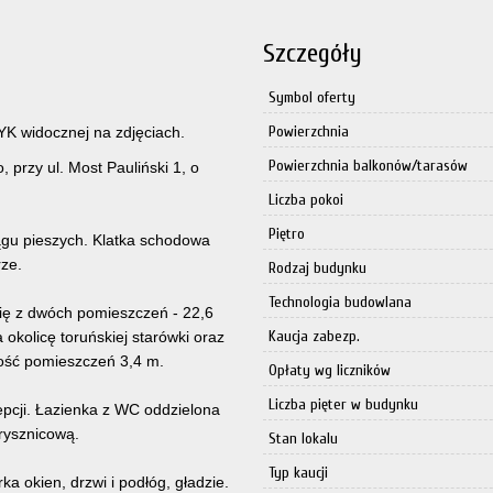
Szczegóły
Symbol oferty
Powierzchnia
YK widocznej na zdjęciach.
Powierzchnia balkonów/tarasów
 przy ul. Most Pauliński 1, o
Liczba pokoi
Piętro
ągu pieszych. Klatka schodowa
rze.
Rodzaj budynku
Technologia budowlana
się z dwóch pomieszczeń - 22,6
Kaucja zabezp.
okolicę toruńskiej starówki oraz
ść pomieszczeń 3,4 m.
Opłaty wg liczników
Liczba pięter w budynku
epcji. Łazienka z WC oddzielona
rysznicową.
Stan lokalu
Typ kaucji
a okien, drzwi i podłóg, gładzie.