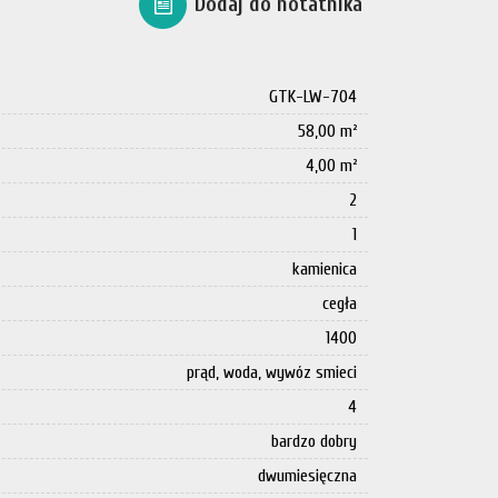
Dodaj do notatnika
GTK-LW-704
58,00 m²
4,00 m²
2
1
kamienica
cegła
1400
prąd, woda, wywóz smieci
4
bardzo dobry
dwumiesięczna