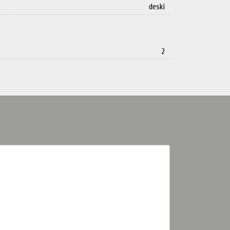
deski
2