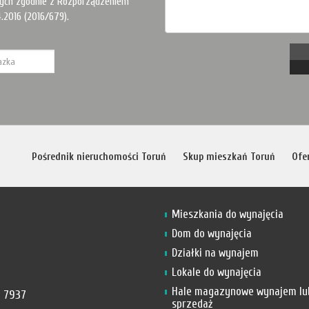
ych zgodnie z Rozporządzeniem
.2016 (2016/679).
Pośrednik nieruchomości Toruń
Skup mieszkań Toruń
Ofe
Kontakt
Mieszkania do wynajęcia
Dom do wynajęcia
Działki na wynajem
Lokale do wynajęcia
Hale magazynowe wynajem lu
 7937
sprzedaż