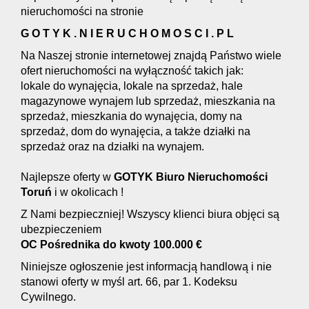
nieruchomości na stronie
G O T Y K . N I E R U C H O M O S C I . P L
Na Naszej stronie internetowej znajdą Państwo wiele
ofert nieruchomości na wyłączność takich jak:
lokale do wynajęcia, lokale na sprzedaż, hale
magazynowe wynajem lub sprzedaż, mieszkania na
sprzedaż, mieszkania do wynajęcia, domy na
sprzedaż, dom do wynajęcia, a także działki na
sprzedaż oraz na działki na wynajem.
Najlepsze oferty w
GOTYK Biuro Nieruchomości
Toruń
i w okolicach !
Z Nami bezpieczniej! Wszyscy klienci biura objęci są
ubezpieczeniem
OC Pośrednika do kwoty 100.000 €
Niniejsze ogłoszenie jest informacją handlową i nie
stanowi oferty w myśl art. 66, par 1. Kodeksu
Cywilnego.