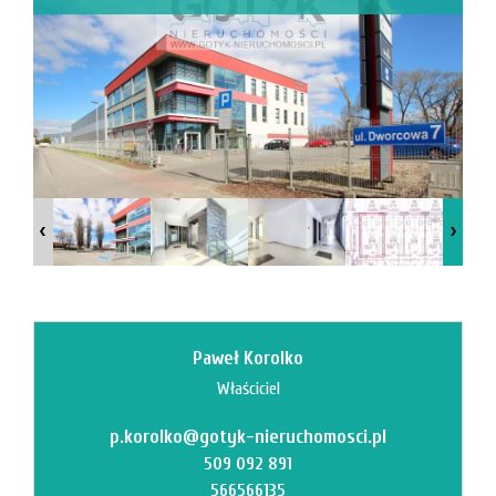
Mi
M
Paweł Korolko
Właściciel
p.korolko@gotyk-nieruchomosci.pl
O
509 092 891
566566135