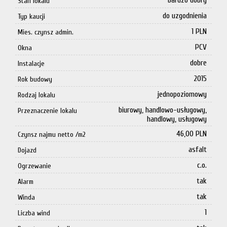
bardzo dobry
Stan lokalu
do uzgodnienia
Typ kaucji
1 PLN
Mies. czynsz admin.
PCV
Okna
dobre
Instalacje
2015
Rok budowy
jednopoziomowy
Rodzaj lokalu
biurowy, handlowo-usługowy,
Przeznaczenie lokalu
handlowy, usługowy
46,00 PLN
Czynsz najmu netto /m2
asfalt
Dojazd
c.o.
Ogrzewanie
tak
Alarm
tak
Winda
1
Liczba wind