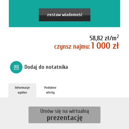
firmie
Blog
zostaw wiadomość
Zgłosze
2
58,82 zł/m
1 000 zł
czynsz najmu:
Kupn
Dodaj do notatnika
Sprzed
Informacje
Podobne
Aktualno
ogólne
oferty
Kontakt
Umów się na wirtualną
prezentację