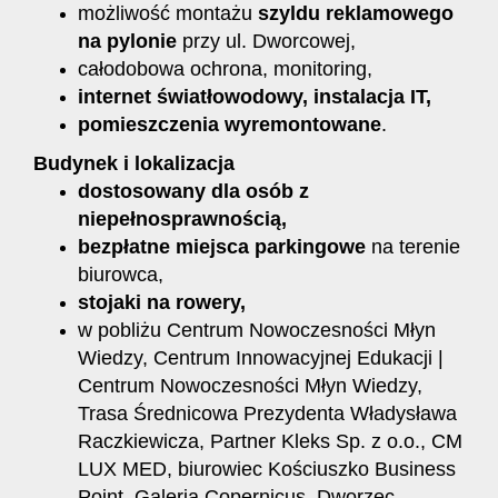
możliwość montażu
szyldu reklamowego
na pylonie
przy ul. Dworcowej,
całodobowa ochrona, monitoring,
internet
światłowodowy, instalacja IT,
pomieszczenia wyremontowane
.
Budynek i lokalizacja
dostosowany dla o
sób z
niepełnosprawnością,
bezpłatne miejsca parkingowe
na terenie
biurowca,
stojaki na rowery,
w pobliżu Centrum Nowoczesności Młyn
Wiedzy, Centrum Innowacyjnej Edukacji |
Centrum Nowoczesności Młyn Wiedzy,
Trasa Średnicowa Prezydenta Władysława
Raczkiewicza, Partner Kleks Sp. z o.o., CM
LUX MED, biurowiec Kościuszko Business
Point, Galeria Copernicus, Dworzec