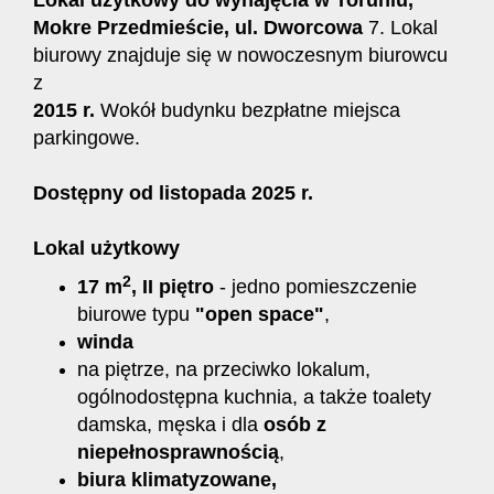
Lokal użytkowy do wynajęcia w Toruniu,
Mokre Przedmieście, ul. Dworcowa
7. Lokal
biurowy znajduje się w nowoczesnym biurowcu
z
2015 r.
Wokół budynku bezpłatne miejsca
parkingowe.
Dostępny od listopada 2025 r.
Lokal użytkowy
2
17 m
, II piętro
- jedno pomieszczenie
biurowe typu
"open space"
,
winda
na piętrze, na przeciwko lokalum,
ogólnodostępna kuchnia, a także toalety
damska, męska i dla
osób z
niepełnosprawnością
,
biura klimatyzowane,