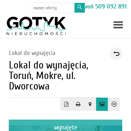
Masz pytania? Zadzwoń
509 092 891
Skup
Lokal do wynajęcia
mieszka
Lokal do wynajęcia,
Oferty
Toruń, Mokre, ul.
Toruń
Dworcowa
Kamien
wynajęte