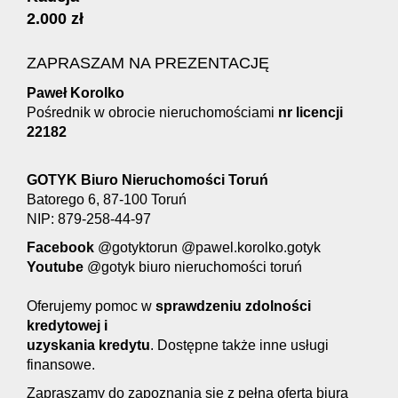
2.000 zł
ZAPRASZAM NA PREZENTACJĘ
Paweł Korolko
Pośrednik w obrocie nieruchomościami
nr licencji
22182
GOTYK Biuro Nieruchomości Toruń
Batorego 6, 87-100 Toruń
NIP: 879-258-44-97
Facebook
@gotyktorun @pawel.korolko.gotyk
Youtube
@gotyk biuro nieruchomości toruń
Oferujemy pomoc w
s
prawdzeniu zdolności
kredytowej i
uzyskania kredytu
. Dostępne także inne usługi
finansowe.
Zapraszamy do zapoznania się z pełną ofertą biura