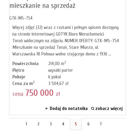
mieszkanie na sprzedaż
GTK-MS-754
Więcej zdjęć (32) wraz z rzutami i pełnym opisem dostępny
na stronie internetowej GOTYK Biuro Nieruchomości
Toruń widocznym na zdjęciu. NUMER OFERTY: GTK-MS-754
Mieszkanie na sprzedaż Toruń, Stare Miasto, ul.
Warszawska 18 Połowa wolno stojącego domu z 1936 ...
2
Powierzchnia
214,00 m
Piętro
wysoki parter
Pokoje
6 pokoi
2
Cena za m
3 504,67 zł
750 000
cena
zł
Dodaj do notatnika
zobacz więcej
1
2
3
4
5
6
7