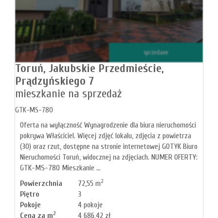
sprzedane
Toruń,
Jakubskie Przedmieście,
Prądzyńskiego 7
mieszkanie na sprzedaż
GTK-MS-780
Oferta na wyłączność Wynagrodzenie dla biura nieruchomości
pokrywa Właściciel. Więcej zdjęć lokalu, zdjęcia z powietrza
(30) oraz rzut, dostępne na stronie internetowej GOTYK Biuro
Nieruchomości Toruń, widocznej na zdjęciach. NUMER OFERTY:
GTK-MS-780 Mieszkanie ...
2
Powierzchnia
72,55 m
Piętro
3
Pokoje
4 pokoje
2
Cena za m
4 686,42 zł