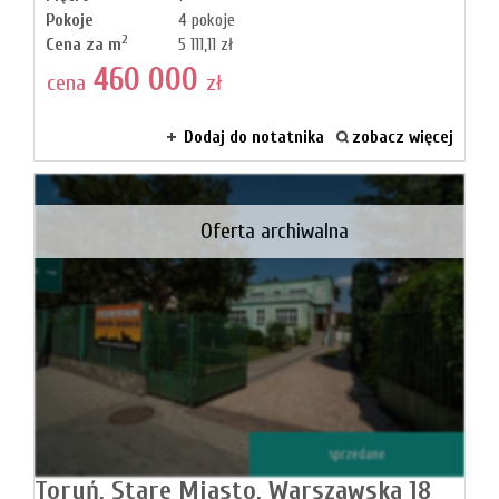
Pokoje
4 pokoje
2
Cena za m
5 111,11 zł
460 000
cena
zł
Dodaj do notatnika
zobacz więcej
Oferta archiwalna
sprzedane
Toruń,
Stare Miasto,
Warszawska 18