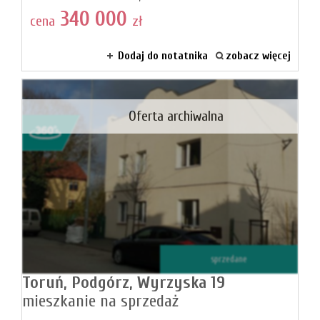
340 000
cena
zł
Dodaj do notatnika
zobacz więcej
Oferta archiwalna
sprzedane
Toruń,
Podgórz,
Wyrzyska 19
mieszkanie na sprzedaż