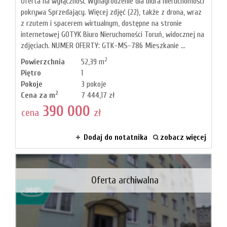
Oferta na wyłączność Wynagrodzenie dla biura nieruchomości
pokrywa Sprzedający. Więcej zdjęć (22), także z drona, wraz
z rzutem i spacerem wirtualnym, dostępne na stronie
internetowej GOTYK Biuro Nieruchomości Toruń, widocznej na
zdjęciach. NUMER OFERTY: GTK-MS-786 Mieszkanie ...
2
Powierzchnia
52,39 m
Piętro
1
Pokoje
3 pokoje
2
Cena za m
7 444,17 zł
390 000
cena
zł
Dodaj do notatnika
zobacz więcej
Oferta archiwalna