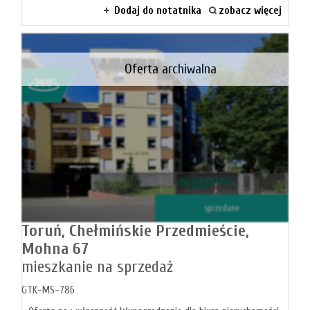
Dodaj do notatnika
zobacz więcej
firmie
Blog
Oferta archiwalna
Zgłosze
Kupn
Sprzed
sprzedane
Aktualno
Toruń,
Chełmińskie Przedmieście,
Mohna 67
mieszkanie na sprzedaż
Kontakt
GTK-MS-786