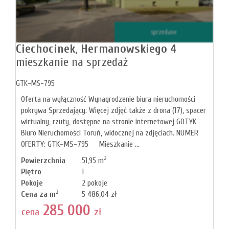
Mi
sprzedane
Ciechocinek,
Hermanowskiego 4
mieszkanie na sprzedaż
M
GTK-MS-795
Oferta na wyłączność Wynagrodzenie biura nieruchomości
pokrywa Sprzedający. Więcej zdjęć także z drona (17), spacer
wirtualny, rzuty, dostępne na stronie internetowej GOTYK
Biuro Nieruchomości Toruń, widocznej na zdjęciach. NUMER
OFERTY: GTK-MS-795 Mieszkanie ...
2
Powierzchnia
51,95 m
Piętro
1
Pokoje
2 pokoje
2
Cena za m
5 486,04 zł
285 000
O
cena
zł