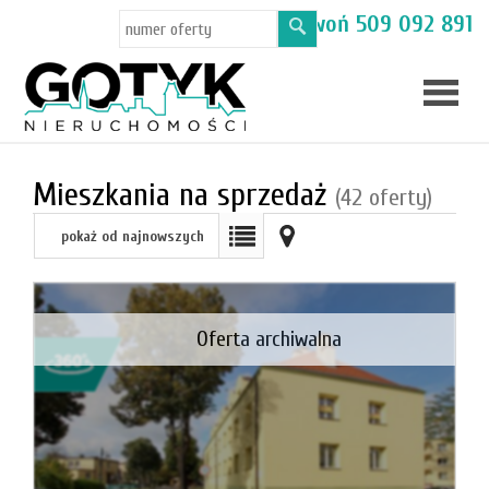
Masz pytania? Zadzwoń
509 092 891
Skup
Mieszkania na sprzedaż
(42 oferty)
mieszka
pokaż od najnowszych
Oferty
Toruń
Oferta archiwalna
Kamien