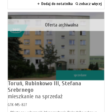
Dodaj do notatnika
zobacz więcej
firmie
Blog
Oferta archiwalna
Zgłosze
Kupn
Sprzed
sprzedane
Aktualno
Toruń,
Rubinkowo III,
Stefana
Srebrnego
mieszkanie na sprzedaż
Kontakt
GTK-MS-827