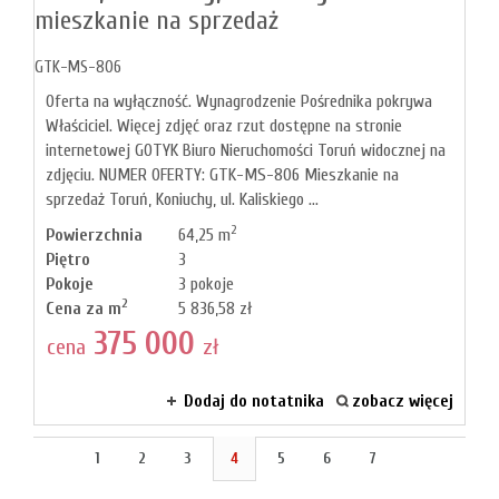
mieszkanie na sprzedaż
GTK-MS-806
Oferta na wyłączność. Wynagrodzenie Pośrednika pokrywa
Właściciel. Więcej zdjęć oraz rzut dostępne na stronie
internetowej GOTYK Biuro Nieruchomości Toruń widocznej na
zdjęciu. NUMER OFERTY: GTK-MS-806 Mieszkanie na
sprzedaż Toruń, Koniuchy, ul. Kaliskiego ...
2
Powierzchnia
64,25 m
Piętro
3
Pokoje
3 pokoje
2
Cena za m
5 836,58 zł
375 000
cena
zł
Dodaj do notatnika
zobacz więcej
1
2
3
4
5
6
7