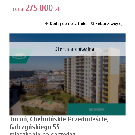
275 000
cena
zł
Dodaj do notatnika
zobacz więcej
Oferta archiwalna
sprzedane
Toruń,
Chełmińskie Przedmieście,
Gałczyńskiego 55
mieszkanie na sprzedaż