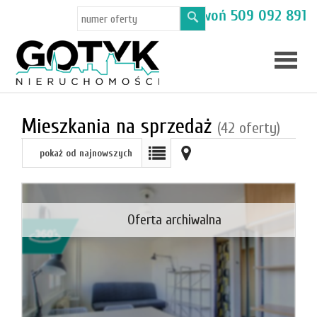
Masz pytania? Zadzwoń
509 092 891
Skup
Mieszkania na sprzedaż
(42 oferty)
mieszka
pokaż od najnowszych
Oferty
Toruń
Oferta archiwalna
Kamien