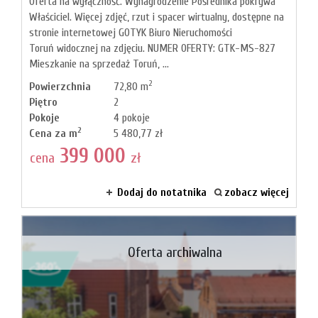
Oferta na wyłączność. Wynagrodzenie Pośrednika pokrywa
Właściciel. Więcej zdjęć, rzut i spacer wirtualny, dostępne na
stronie internetowej GOTYK Biuro Nieruchomości
Toruń widocznej na zdjęciu. NUMER OFERTY: GTK-MS-827
Mieszkanie na sprzedaż Toruń, ...
2
Powierzchnia
72,80 m
Piętro
2
Pokoje
4 pokoje
2
Cena za m
5 480,77 zł
399 000
cena
zł
Dodaj do notatnika
zobacz więcej
Oferta archiwalna