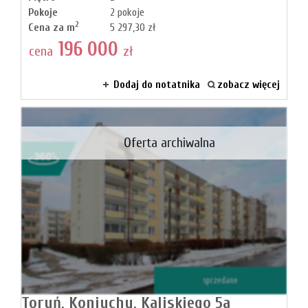
Pokoje
2 pokoje
2
Cena za m
5 297,30 zł
196 000
cena
zł
Dodaj do notatnika
zobacz więcej
Oferta archiwalna
sprzedane
Toruń,
Koniuchy,
Kaliskiego 5a