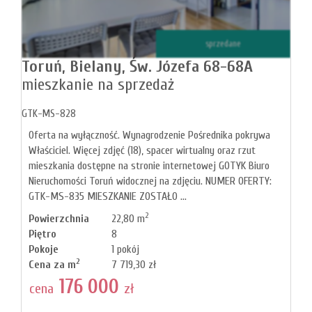
Mi
sprzedane
Toruń,
Bielany,
Św. Józefa 68-68A
mieszkanie na sprzedaż
M
GTK-MS-828
Oferta na wyłączność. Wynagrodzenie Pośrednika pokrywa
Właściciel. Więcej zdjęć (18), spacer wirtualny oraz rzut
mieszkania dostępne na stronie internetowej GOTYK Biuro
Nieruchomości Toruń widocznej na zdjęciu. NUMER OFERTY:
GTK-MS-835 MIESZKANIE ZOSTAŁO ...
2
Powierzchnia
22,80 m
Piętro
8
Pokoje
1 pokój
2
Cena za m
7 719,30 zł
176 000
O
cena
zł