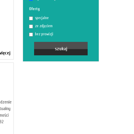
Oferty
specjalne
ze zdjęciem
bez prowizji
ięcej
dzenie
tualny
mości
892