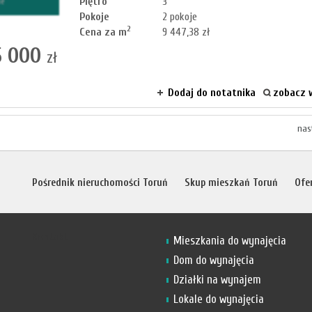
Piętro
3
ne
Pokoje
2 pokoje
2
Cena za m
9 447,38 zł
 000
zł
Dodaj do notatnika
zobacz w
nas
Pośrednik nieruchomości Toruń
Skup mieszkań Toruń
Ofe
Kontakt
Mieszkania do wynajęcia
Dom do wynajęcia
Działki na wynajem
Lokale do wynajęcia