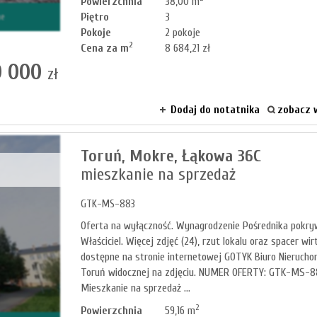
Powierzchnia
38,00 m
Piętro
3
ne
Pokoje
2 pokoje
2
Cena za m
8 684,21 zł
 000
zł
Dodaj do notatnika
zobacz w
Toruń,
Mokre,
Łąkowa 36C
mieszkanie na sprzedaż
GTK-MS-883
Oferta na wyłączność. Wynagrodzenie Pośrednika pokr
Właściciel. Więcej zdjęć (24), rzut lokalu oraz spacer wir
dostępne na stronie internetowej GOTYK Biuro Nierucho
Toruń widocznej na zdjęciu. NUMER OFERTY: GTK-MS-
Mieszkanie na sprzedaż ...
2
Powierzchnia
59,16 m