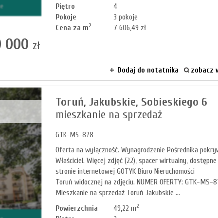
Piętro
4
ne
Pokoje
3 pokoje
2
Cena za m
7 606,49 zł
 000
zł
Dodaj do notatnika
zobacz w
Toruń,
Jakubskie,
Sobieskiego 6
mieszkanie na sprzedaż
GTK-MS-878
Oferta na wyłączność. Wynagrodzenie Pośrednika pokr
Właściciel. Więcej zdjęć (22), spacer wirtualny, dostępne
stronie internetowej GOTYK Biuro Nieruchomości
Toruń widocznej na zdjęciu. NUMER OFERTY: GTK-MS-
Mieszkanie na sprzedaż Toruń Jakubskie ...
2
Powierzchnia
49,22 m