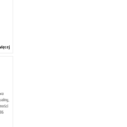
ięcej
ywa
ualny,
mości
-886