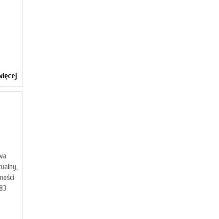
ięcej
ywa
tualny,
mości
883