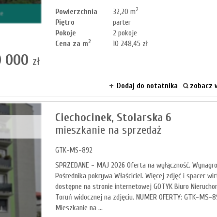
2
Powierzchnia
32,20 m
ne
Piętro
parter
Pokoje
2 pokoje
2
Cena za m
10 248,45 zł
 000
zł
Dodaj do notatnika
zobacz w
Ciechocinek,
Stolarska 6
mieszkanie na sprzedaż
GTK-MS-892
SPRZEDANE - MAJ 2026 Oferta na wyłączność. Wynagro
Pośrednika pokrywa Właściciel. Więcej zdjęć i spacer wir
dostępne na stronie internetowej GOTYK Biuro Nierucho
Toruń widocznej na zdjęciu. NUMER OFERTY: GTK-MS-
Mieszkanie na ...