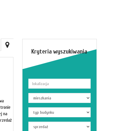
Kryteria wyszukiwania
ywa
stronie
ej na
przedaż