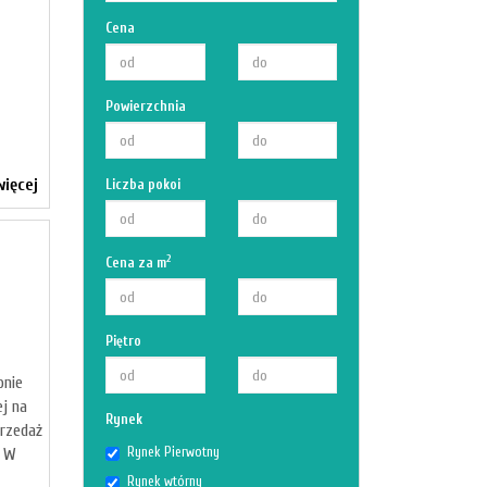
Cena
Powierzchnia
ięcej
Liczba pokoi
2
Cena za m
Piętro
onie
ej na
Rynek
rzedaż
Rynek Pierwotny
a W
Rynek wtórny