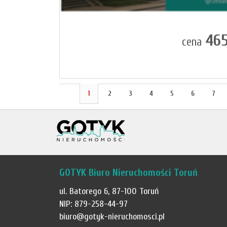
sprzeda
465
cena
1
2
3
4
5
6
7
GOTYK Biuro Nieruchomości Toruń
ul. Batorego 6, 87-100 Toruń
NIP: 879-258-44-97
biuro@gotyk-nieruchomosci.pl