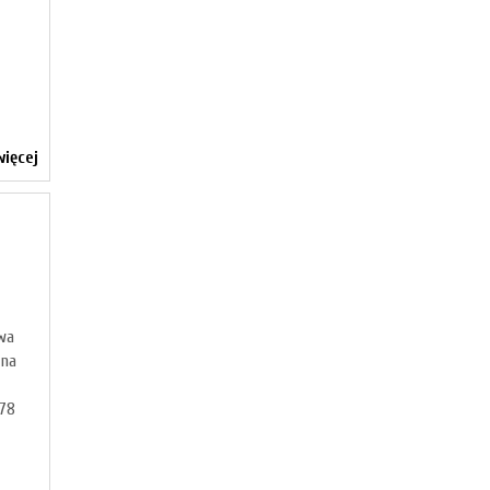
ięcej
ywa
 na
878