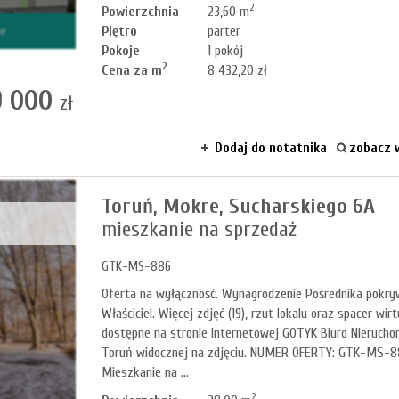
2
Powierzchnia
23,60 m
Piętro
parter
ne
Pokoje
1 pokój
2
Cena za m
8 432,20 zł
9 000
zł
Dodaj do notatnika
zobacz w
Toruń,
Mokre,
Sucharskiego 6A
mieszkanie na sprzedaż
GTK-MS-886
Oferta na wyłączność. Wynagrodzenie Pośrednika pokr
Właściciel. Więcej zdjęć (19), rzut lokalu oraz spacer wirt
dostępne na stronie internetowej GOTYK Biuro Nierucho
Toruń widocznej na zdjęciu. NUMER OFERTY: GTK-MS
Mieszkanie na ...
2