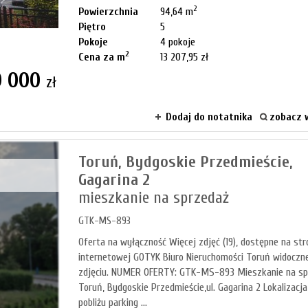
2
Powierzchnia
94,64 m
Piętro
5
Pokoje
4 pokoje
2
Cena za m
13 207,95 zł
0 000
zł
Dodaj do notatnika
zobacz w
Toruń,
Bydgoskie Przedmieście,
Gagarina 2
mieszkanie na sprzedaż
GTK-MS-893
Oferta na wyłączność Więcej zdjęć (19), dostępne na str
internetowej GOTYK Biuro Nieruchomości Toruń widoczn
zdjęciu. NUMER OFERTY: GTK-MS-893 Mieszkanie na sp
Toruń, Bydgoskie Przedmieście,ul. Gagarina 2 Lokalizacj
pobliżu parking ...